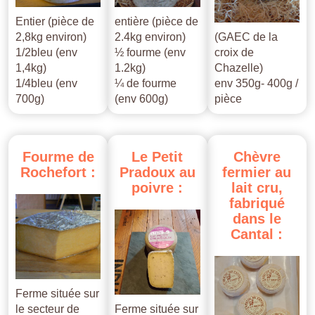
Entier (pièce de
entière (pièce de
2,8kg environ)
2.4kg environ)
(GAEC de la
1/2bleu (env
½ fourme (env
croix de
1,4kg)
1.2kg)
Chazelle)
1/4bleu (env
¼ de fourme
env 350g- 400g /
700g)
(env 600g)
pièce
Fourme
de
Le
Petit
Chèvre
Rochefort
:
Pradoux
au
fermier
au
poivre
:
lait
cru,
fabriqué
dans
le
Cantal
:
Ferme située sur
le secteur de
Ferme située sur