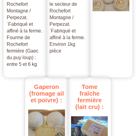
Rochefort
le secteur de
Montagne /
Rochefort
Perpezat.
Montagne /
¨Fabriqué et
Perpezat.
affiné à la ferme.
¨Fabriqué et
Fourme de
affiné à la ferme.
Rochefort
Environ 1kg
fermière (Gaec
pièce
du puy loup) :
entre 5 et 6 kg
Gaperon
Tome
(fromage
ail
fraîche
et
poivre)
:
fermière
(lait
cru)
: