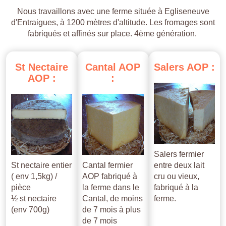
Nous travaillons avec une ferme située à Egliseneuve
d'Entraigues, à 1200 mètres d'altitude. Les fromages sont
fabriqués et affinés sur place. 4ème génération.
St
Nectaire
Cantal
AOP
Salers
AOP
:
AOP
:
:
Salers fermier
St nectaire entier
Cantal fermier
entre deux lait
( env 1,5kg) /
AOP fabriqué à
cru ou vieux,
pièce
la ferme dans le
fabriqué à la
½ st nectaire
Cantal, de moins
ferme.
(env 700g)
de 7 mois à plus
de 7 mois