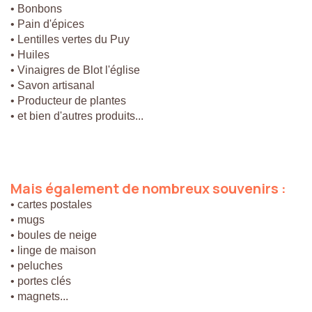
• Bonbons
• Pain d'épices
• Lentilles vertes du Puy
• Huiles
• Vinaigres de Blot l'église
• Savon artisanal
• Producteur de plantes
• et bien d'autres produits...
Mais
également
de
nombreux
souvenirs
:
• cartes postales
• mugs
• boules de neige
• linge de maison
• peluches
• portes clés
• magnets...