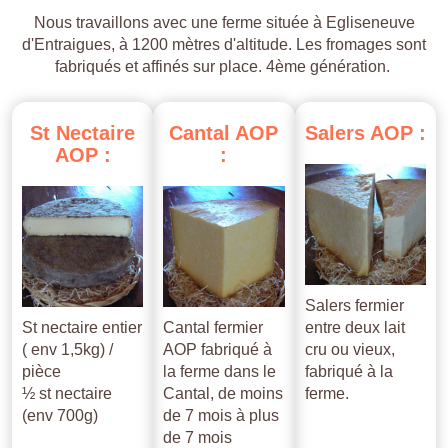
Nous travaillons avec une ferme située à Egliseneuve
d'Entraigues, à 1200 mètres d'altitude. Les fromages sont
fabriqués et affinés sur place. 4ème génération.
St
Nectaire
Cantal
AOP
Salers
AOP
:
AOP
:
:
Salers fermier
St nectaire entier
Cantal fermier
entre deux lait
( env 1,5kg) /
AOP fabriqué à
cru ou vieux,
pièce
la ferme dans le
fabriqué à la
½ st nectaire
Cantal, de moins
ferme.
(env 700g)
de 7 mois à plus
de 7 mois