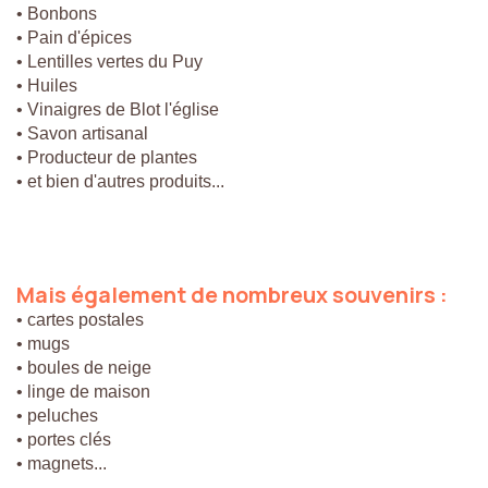
• Bonbons
• Pain d'épices
• Lentilles vertes du Puy
• Huiles
• Vinaigres de Blot l'église
• Savon artisanal
• Producteur de plantes
• et bien d'autres produits...
Mais
également
de
nombreux
souvenirs
:
• cartes postales
• mugs
• boules de neige
• linge de maison
• peluches
• portes clés
• magnets...