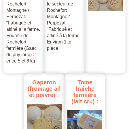
Rochefort
le secteur de
Montagne /
Rochefort
Perpezat.
Montagne /
¨Fabriqué et
Perpezat.
affiné à la ferme.
¨Fabriqué et
Fourme de
affiné à la ferme.
Rochefort
Environ 1kg
fermière (Gaec
pièce
du puy loup) :
entre 5 et 6 kg
Gaperon
Tome
(fromage
ail
fraîche
et
poivre)
:
fermière
(lait
cru)
: