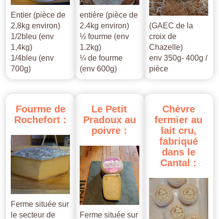
Entier (pièce de
entière (pièce de
2,8kg environ)
2.4kg environ)
(GAEC de la
1/2bleu (env
½ fourme (env
croix de
1,4kg)
1.2kg)
Chazelle)
1/4bleu (env
¼ de fourme
env 350g- 400g /
700g)
(env 600g)
pièce
Fourme
de
Le
Petit
Chèvre
Rochefort
:
Pradoux
au
fermier
au
poivre
:
lait
cru,
fabriqué
dans
le
Cantal
:
Ferme située sur
le secteur de
Ferme située sur