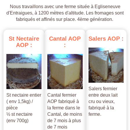
Nous travaillons avec une ferme située à Egliseneuve
d'Entraigues, à 1200 mètres d'altitude. Les fromages sont
fabriqués et affinés sur place. 4ème génération.
St
Nectaire
Cantal
AOP
Salers
AOP
:
AOP
:
:
Salers fermier
St nectaire entier
Cantal fermier
entre deux lait
( env 1,5kg) /
AOP fabriqué à
cru ou vieux,
pièce
la ferme dans le
fabriqué à la
½ st nectaire
Cantal, de moins
ferme.
(env 700g)
de 7 mois à plus
de 7 mois