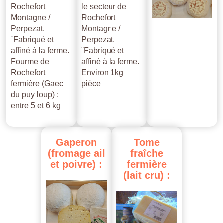
Rochefort
le secteur de
Montagne /
Rochefort
Perpezat.
Montagne /
¨Fabriqué et
Perpezat.
affiné à la ferme.
¨Fabriqué et
Fourme de
affiné à la ferme.
Rochefort
Environ 1kg
fermière (Gaec
pièce
du puy loup) :
entre 5 et 6 kg
Gaperon
Tome
(fromage
ail
fraîche
et
poivre)
:
fermière
(lait
cru)
: