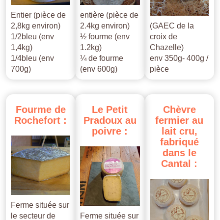
Entier (pièce de
entière (pièce de
2,8kg environ)
2.4kg environ)
(GAEC de la
1/2bleu (env
½ fourme (env
croix de
1,4kg)
1.2kg)
Chazelle)
1/4bleu (env
¼ de fourme
env 350g- 400g /
700g)
(env 600g)
pièce
Fourme
de
Le
Petit
Chèvre
Rochefort
:
Pradoux
au
fermier
au
poivre
:
lait
cru,
fabriqué
dans
le
Cantal
:
Ferme située sur
le secteur de
Ferme située sur