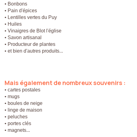
• Bonbons
• Pain d'épices
• Lentilles vertes du Puy
• Huiles
• Vinaigres de Blot l'église
• Savon artisanal
• Producteur de plantes
• et bien d'autres produits...
Mais
également
de
nombreux
souvenirs
:
• cartes postales
• mugs
• boules de neige
• linge de maison
• peluches
• portes clés
• magnets...