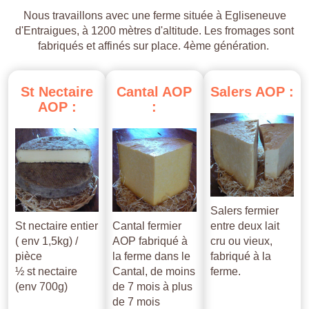
Nous travaillons avec une ferme située à Egliseneuve
d'Entraigues, à 1200 mètres d'altitude. Les fromages sont
fabriqués et affinés sur place. 4ème génération.
St
Nectaire
Cantal
AOP
Salers
AOP
:
AOP
:
:
Salers fermier
St nectaire entier
Cantal fermier
entre deux lait
( env 1,5kg) /
AOP fabriqué à
cru ou vieux,
pièce
la ferme dans le
fabriqué à la
½ st nectaire
Cantal, de moins
ferme.
(env 700g)
de 7 mois à plus
de 7 mois