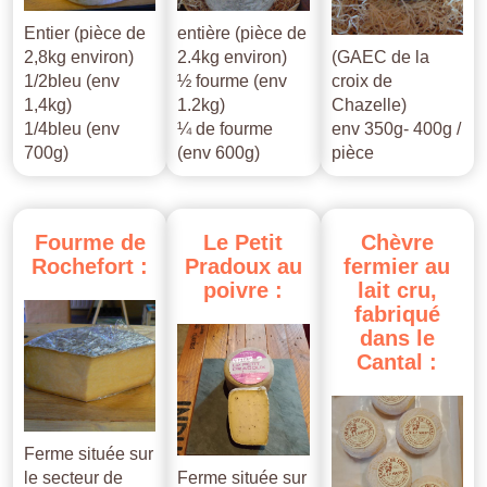
Entier (pièce de
entière (pièce de
2,8kg environ)
2.4kg environ)
(GAEC de la
1/2bleu (env
½ fourme (env
croix de
1,4kg)
1.2kg)
Chazelle)
1/4bleu (env
¼ de fourme
env 350g- 400g /
700g)
(env 600g)
pièce
Fourme
de
Le
Petit
Chèvre
Rochefort
:
Pradoux
au
fermier
au
poivre
:
lait
cru,
fabriqué
dans
le
Cantal
:
Ferme située sur
le secteur de
Ferme située sur