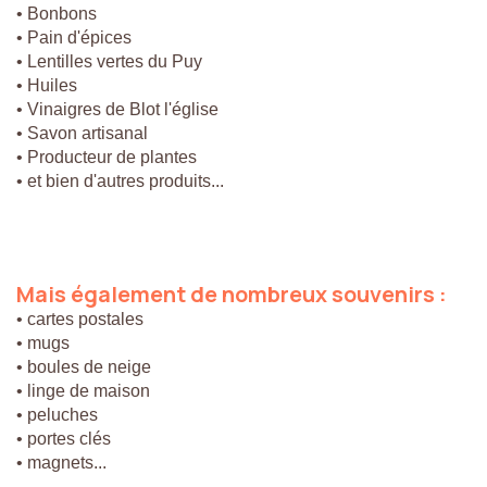
• Bonbons
• Pain d'épices
• Lentilles vertes du Puy
• Huiles
• Vinaigres de Blot l'église
• Savon artisanal
• Producteur de plantes
• et bien d'autres produits...
Mais
également
de
nombreux
souvenirs
:
• cartes postales
• mugs
• boules de neige
• linge de maison
• peluches
• portes clés
• magnets...