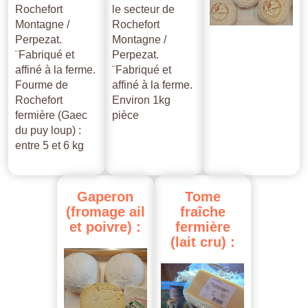
Rochefort
le secteur de
Montagne /
Rochefort
Perpezat.
Montagne /
¨Fabriqué et
Perpezat.
affiné à la ferme.
¨Fabriqué et
Fourme de
affiné à la ferme.
Rochefort
Environ 1kg
fermière (Gaec
pièce
du puy loup) :
entre 5 et 6 kg
Gaperon
Tome
(fromage
ail
fraîche
et
poivre)
:
fermière
(lait
cru)
: