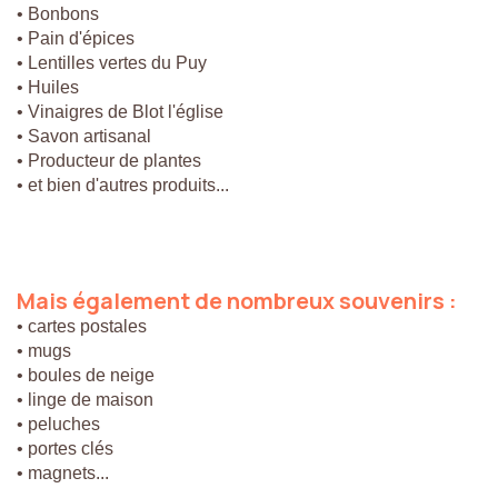
• Bonbons
• Pain d'épices
• Lentilles vertes du Puy
• Huiles
• Vinaigres de Blot l'église
• Savon artisanal
• Producteur de plantes
• et bien d'autres produits...
Mais
également
de
nombreux
souvenirs
:
• cartes postales
• mugs
• boules de neige
• linge de maison
• peluches
• portes clés
• magnets...