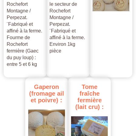
Rochefort
le secteur de
Montagne /
Rochefort
Perpezat.
Montagne /
¨Fabriqué et
Perpezat.
affiné à la ferme.
¨Fabriqué et
Fourme de
affiné à la ferme.
Rochefort
Environ 1kg
fermière (Gaec
pièce
du puy loup) :
entre 5 et 6 kg
Gaperon
Tome
(fromage
ail
fraîche
et
poivre)
:
fermière
(lait
cru)
: