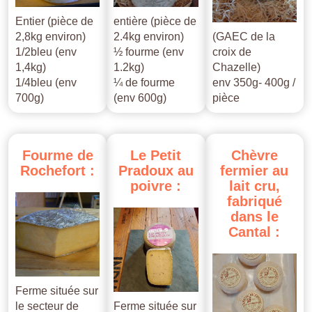
Entier (pièce de
entière (pièce de
2,8kg environ)
2.4kg environ)
(GAEC de la
1/2bleu (env
½ fourme (env
croix de
1,4kg)
1.2kg)
Chazelle)
1/4bleu (env
¼ de fourme
env 350g- 400g /
700g)
(env 600g)
pièce
Fourme
de
Le
Petit
Chèvre
Rochefort
:
Pradoux
au
fermier
au
poivre
:
lait
cru,
fabriqué
dans
le
Cantal
:
Ferme située sur
le secteur de
Ferme située sur