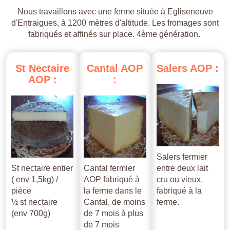
Nous travaillons avec une ferme située à Egliseneuve
d'Entraigues, à 1200 mètres d'altitude. Les fromages sont
fabriqués et affinés sur place. 4ème génération.
St
Nectaire
Cantal
AOP
Salers
AOP
:
AOP
:
:
Salers fermier
St nectaire entier
Cantal fermier
entre deux lait
( env 1,5kg) /
AOP fabriqué à
cru ou vieux,
pièce
la ferme dans le
fabriqué à la
½ st nectaire
Cantal, de moins
ferme.
(env 700g)
de 7 mois à plus
de 7 mois