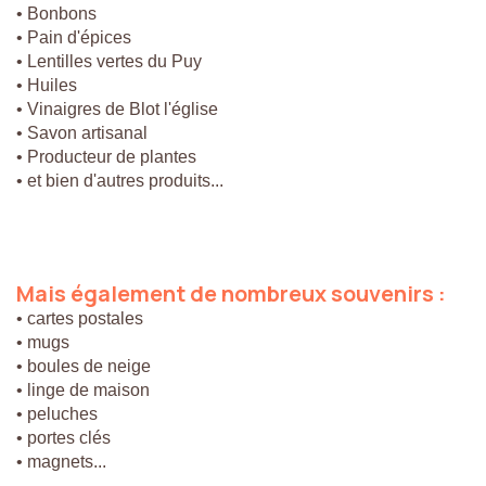
• Bonbons
• Pain d'épices
• Lentilles vertes du Puy
• Huiles
• Vinaigres de Blot l'église
• Savon artisanal
• Producteur de plantes
• et bien d'autres produits...
Mais
également
de
nombreux
souvenirs
:
• cartes postales
• mugs
• boules de neige
• linge de maison
• peluches
• portes clés
• magnets...