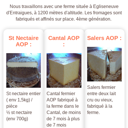
Nous travaillons avec une ferme située à Egliseneuve
d'Entraigues, à 1200 mètres d'altitude. Les fromages sont
fabriqués et affinés sur place. 4ème génération.
St
Nectaire
Cantal
AOP
Salers
AOP
:
AOP
:
:
Salers fermier
St nectaire entier
Cantal fermier
entre deux lait
( env 1,5kg) /
AOP fabriqué à
cru ou vieux,
pièce
la ferme dans le
fabriqué à la
½ st nectaire
Cantal, de moins
ferme.
(env 700g)
de 7 mois à plus
de 7 mois