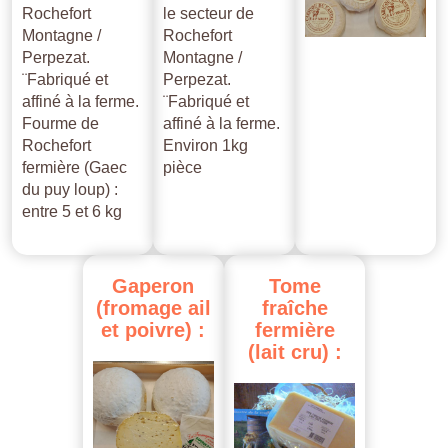
Rochefort
le secteur de
Montagne /
Rochefort
Perpezat.
Montagne /
¨Fabriqué et
Perpezat.
affiné à la ferme.
¨Fabriqué et
Fourme de
affiné à la ferme.
Rochefort
Environ 1kg
fermière (Gaec
pièce
du puy loup) :
entre 5 et 6 kg
Gaperon
Tome
(fromage
ail
fraîche
et
poivre)
:
fermière
(lait
cru)
: