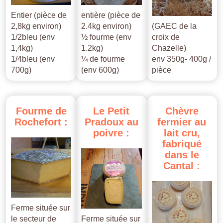
Entier (pièce de
entière (pièce de
2,8kg environ)
2.4kg environ)
(GAEC de la
1/2bleu (env
½ fourme (env
croix de
1,4kg)
1.2kg)
Chazelle)
1/4bleu (env
¼ de fourme
env 350g- 400g /
700g)
(env 600g)
pièce
Fourme
de
Le
Petit
Chèvre
Rochefort
:
Pradoux
au
fermier
au
poivre
:
lait
cru,
fabriqué
dans
le
Cantal
:
Ferme située sur
le secteur de
Ferme située sur