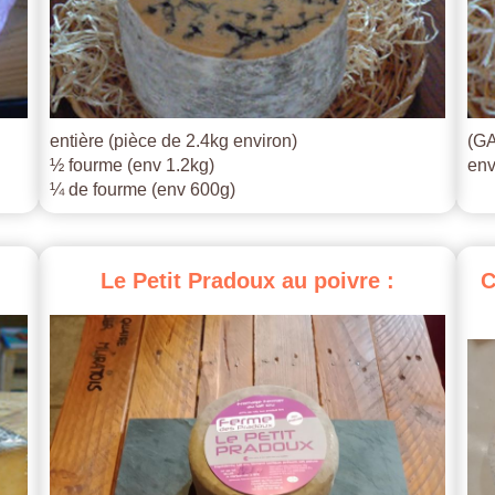
entière (pièce de 2.4kg environ)
(GA
½ fourme (env 1.2kg)
env
¼ de fourme (env 600g)
Le
Petit
Pradoux
au
poivre
:
C