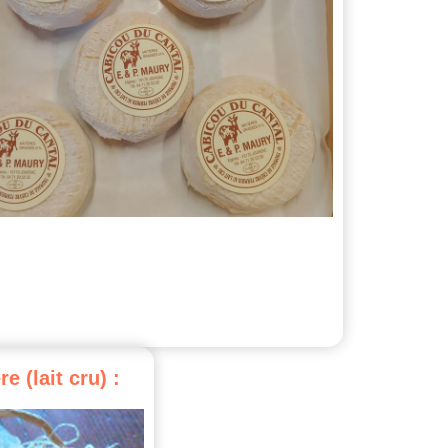
re
(lait
cru)
: