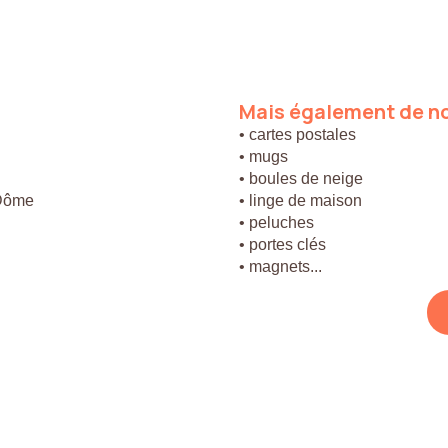
Mais
également
de
n
• cartes postales
• mugs
• boules de neige
 Dôme
• linge de maison
• peluches
• portes clés
• magnets...