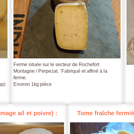
Ferme située sur le secteur de Rochefort
Montagne / Perpezat. ¨Fabriqué et affiné à la
ferme.
up)
Environ 1kg pièce
omage
ail
et
poivre)
:
Tome
fraîche
fermiè