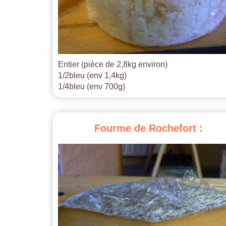
Entier (pièce de 2,8kg environ)
1/2bleu (env 1,4kg)
1/4bleu (env 700g)
Fourme
de
Rochefort
: