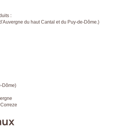
uits :
c d'Auvergne du haut Cantal et du Puy-de-Dôme.)
de-Dôme)
vergne
 Correze
aux