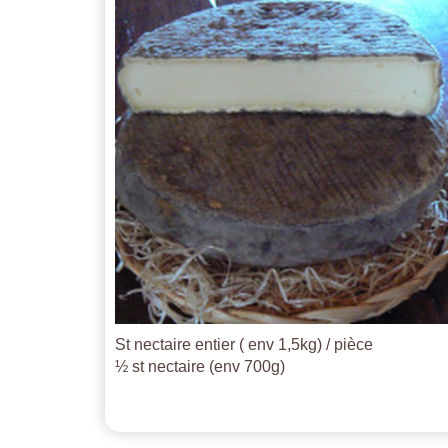
St nectaire entier ( env 1,5kg) / pièce
½ st nectaire (env 700g)