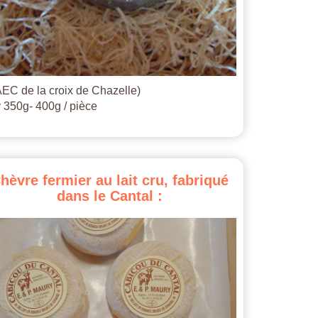
EC de la croix de Chazelle)
 350g- 400g / pièce
hèvre
fermier
au
lait
cru,
fabriqué
dans
le
Cantal
: