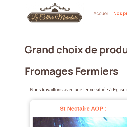
Accueil
Nos p
Grand
choix
de
produ
Fromages
Fermiers
Nous travaillons avec une ferme située à Eglisen
St
Nectaire
AOP
: