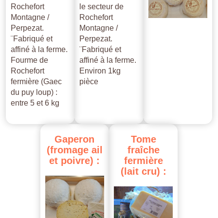
Rochefort
le secteur de
Montagne /
Rochefort
Perpezat.
Montagne /
¨Fabriqué et
Perpezat.
affiné à la ferme.
¨Fabriqué et
Fourme de
affiné à la ferme.
Rochefort
Environ 1kg
fermière (Gaec
pièce
du puy loup) :
entre 5 et 6 kg
Gaperon
Tome
(fromage
ail
fraîche
et
poivre)
:
fermière
(lait
cru)
: