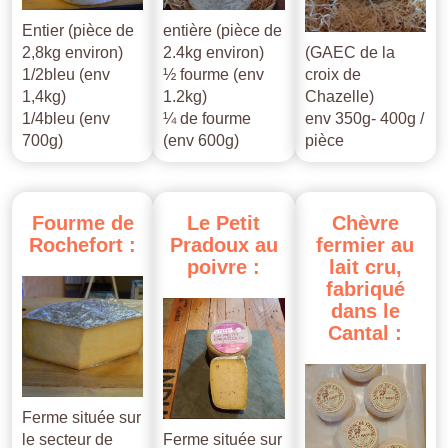
Entier (pièce de
entière (pièce de
2,8kg environ)
2.4kg environ)
(GAEC de la
1/2bleu (env
½ fourme (env
croix de
1,4kg)
1.2kg)
Chazelle)
1/4bleu (env
¼ de fourme
env 350g- 400g /
700g)
(env 600g)
pièce
Fourme
de
Le
Petit
Chèvre
Rochefort
:
Pradoux
au
fermier
au
poivre
:
lait
cru,
fabriqué
dans
le
Cantal
:
Ferme située sur
le secteur de
Ferme située sur