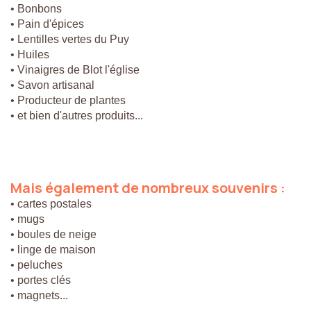
• Bonbons
• Pain d'épices
• Lentilles vertes du Puy
• Huiles
• Vinaigres de Blot l'église
• Savon artisanal
• Producteur de plantes
• et bien d'autres produits...
Mais
également
de
nombreux
souvenirs
:
• cartes postales
• mugs
• boules de neige
• linge de maison
• peluches
• portes clés
• magnets...