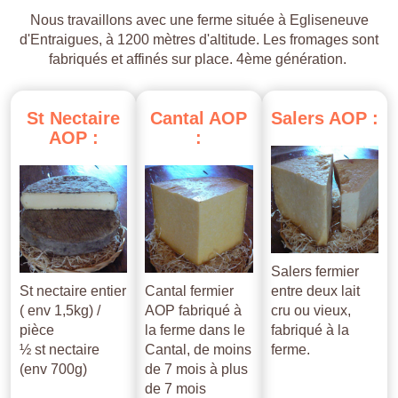
Nous travaillons avec une ferme située à Egliseneuve
d'Entraigues, à 1200 mètres d'altitude. Les fromages sont
fabriqués et affinés sur place. 4ème génération.
St
Nectaire
Cantal
AOP
Salers
AOP
:
AOP
:
:
Salers fermier
St nectaire entier
Cantal fermier
entre deux lait
( env 1,5kg) /
AOP fabriqué à
cru ou vieux,
pièce
la ferme dans le
fabriqué à la
½ st nectaire
Cantal, de moins
ferme.
(env 700g)
de 7 mois à plus
de 7 mois