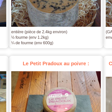
entière (pièce de 2.4kg environ)
(GA
½ fourme (env 1.2kg)
env
¼ de fourme (env 600g)
Le
Petit
Pradoux
au
poivre
:
C