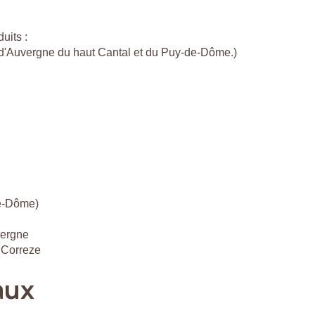
uits :
c d'Auvergne du haut Cantal et du Puy-de-Dôme.)
de-Dôme)
vergne
 Correze
aux