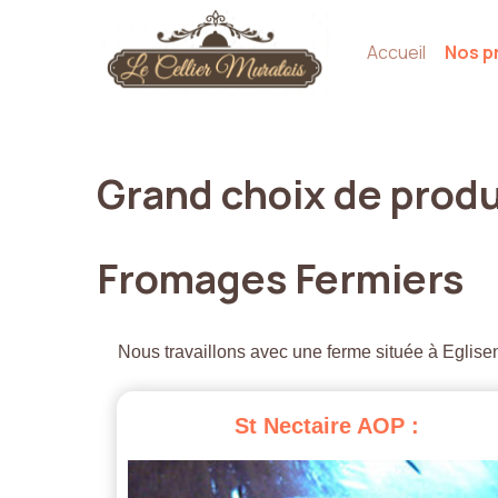
Accueil
Nos p
Grand
choix
de
produ
Fromages
Fermiers
Nous travaillons avec une ferme située à Eglisen
St
Nectaire
AOP
: