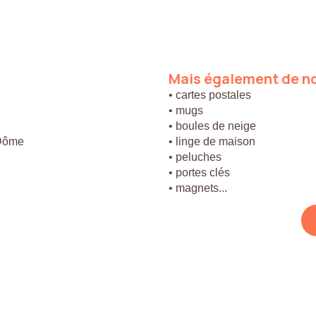
Mais
également
de
n
• cartes postales
• mugs
• boules de neige
 Dôme
• linge de maison
• peluches
• portes clés
• magnets...