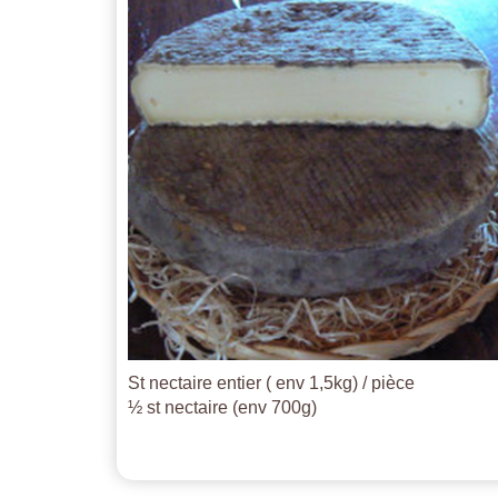
St nectaire entier ( env 1,5kg) / pièce
½ st nectaire (env 700g)