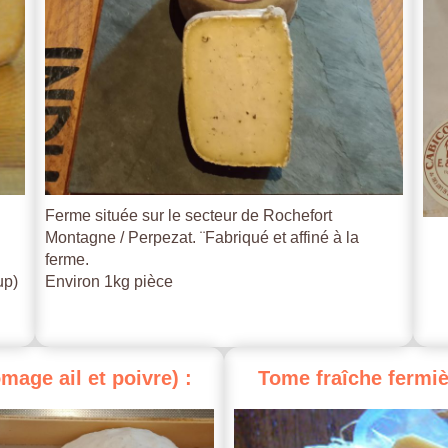
Ferme située sur le secteur de Rochefort
Montagne / Perpezat. ¨Fabriqué et affiné à la
ferme.
up)
Environ 1kg pièce
omage
ail
et
poivre)
:
Tome
fraîche
fermiè