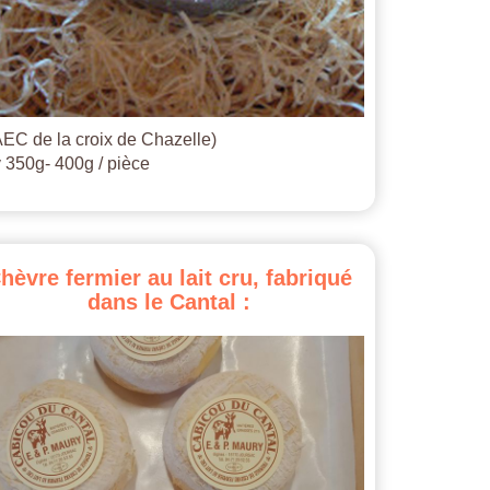
EC de la croix de Chazelle)
 350g- 400g / pièce
hèvre
fermier
au
lait
cru,
fabriqué
dans
le
Cantal
: