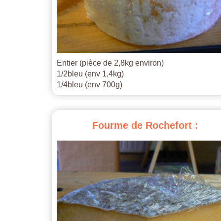
Entier (pièce de 2,8kg environ)
1/2bleu (env 1,4kg)
1/4bleu (env 700g)
Fourme
de
Rochefort
: