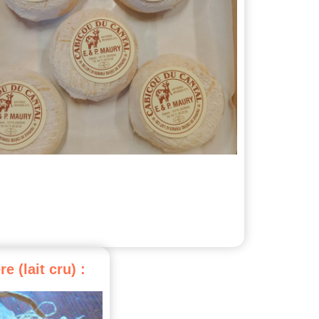
re
(lait
cru)
: