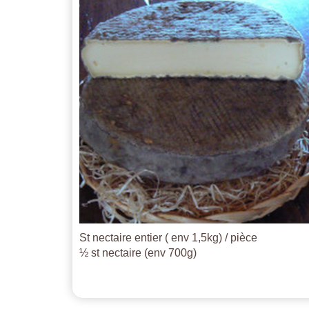
St nectaire entier ( env 1,5kg) / pièce
½ st nectaire (env 700g)