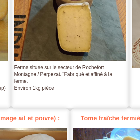
Ferme située sur le secteur de Rochefort
Montagne / Perpezat. ¨Fabriqué et affiné à la
ferme.
up)
Environ 1kg pièce
omage
ail
et
poivre)
:
Tome
fraîche
fermiè