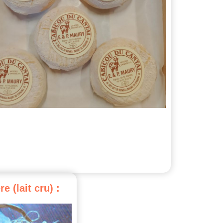
re
(lait
cru)
: