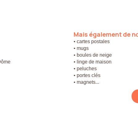
Mais
également
de
n
• cartes postales
• mugs
• boules de neige
 Dôme
• linge de maison
• peluches
• portes clés
• magnets...