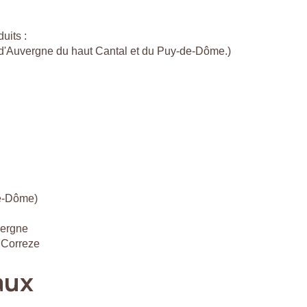
uits :
c d'Auvergne du haut Cantal et du Puy-de-Dôme.)
de-Dôme)
vergne
 Correze
aux