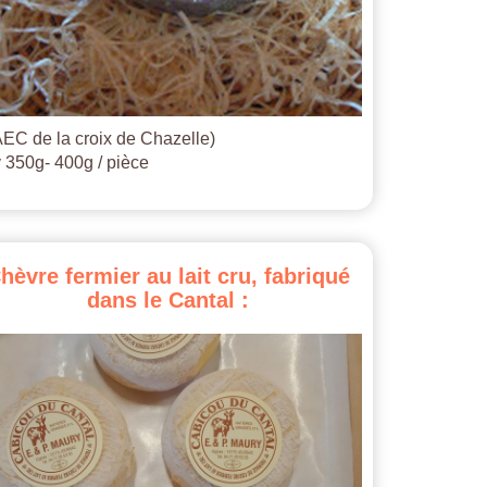
EC de la croix de Chazelle)
 350g- 400g / pièce
hèvre
fermier
au
lait
cru,
fabriqué
dans
le
Cantal
: