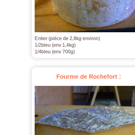
Entier (pièce de 2,8kg environ)
1/2bleu (env 1,4kg)
1/4bleu (env 700g)
Fourme
de
Rochefort
: