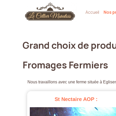
Accueil
Nos p
Grand
choix
de
produ
Fromages
Fermiers
Nous travaillons avec une ferme située à Eglisen
St
Nectaire
AOP
: