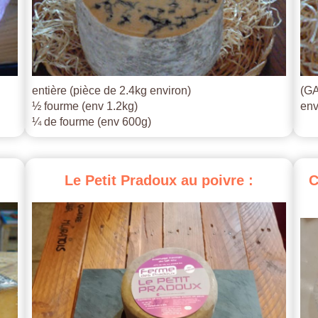
entière (pièce de 2.4kg environ)
(GA
½ fourme (env 1.2kg)
env
¼ de fourme (env 600g)
Le
Petit
Pradoux
au
poivre
:
C