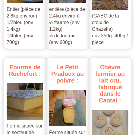
Entier (pièce de
entière (pièce de
2,8kg environ)
2.4kg environ)
(GAEC de la
1/2bleu (env
½ fourme (env
croix de
1,4kg)
1.2kg)
Chazelle)
1/4bleu (env
¼ de fourme
env 350g- 400g /
700g)
(env 600g)
pièce
Fourme
de
Le
Petit
Chèvre
Rochefort
:
Pradoux
au
fermier
au
poivre
:
lait
cru,
fabriqué
dans
le
Cantal
:
Ferme située sur
le secteur de
Ferme située sur