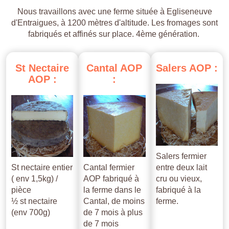
Nous travaillons avec une ferme située à Egliseneuve
d'Entraigues, à 1200 mètres d'altitude. Les fromages sont
fabriqués et affinés sur place. 4ème génération.
St
Nectaire
Cantal
AOP
Salers
AOP
:
AOP
:
:
Salers fermier
St nectaire entier
Cantal fermier
entre deux lait
( env 1,5kg) /
AOP fabriqué à
cru ou vieux,
pièce
la ferme dans le
fabriqué à la
½ st nectaire
Cantal, de moins
ferme.
(env 700g)
de 7 mois à plus
de 7 mois