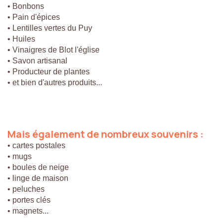
• Bonbons
• Pain d'épices
• Lentilles vertes du Puy
• Huiles
• Vinaigres de Blot l'église
• Savon artisanal
• Producteur de plantes
• et bien d'autres produits...
Mais
également
de
nombreux
souvenirs
:
• cartes postales
• mugs
• boules de neige
• linge de maison
• peluches
• portes clés
• magnets...