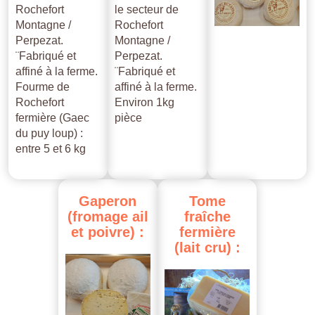
Rochefort
le secteur de
Montagne /
Rochefort
Perpezat.
Montagne /
¨Fabriqué et
Perpezat.
affiné à la ferme.
¨Fabriqué et
Fourme de
affiné à la ferme.
Rochefort
Environ 1kg
fermière (Gaec
pièce
du puy loup) :
entre 5 et 6 kg
Gaperon
Tome
(fromage
ail
fraîche
et
poivre)
:
fermière
(lait
cru)
: