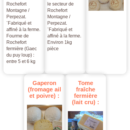
Rochefort
le secteur de
Montagne /
Rochefort
Perpezat.
Montagne /
¨Fabriqué et
Perpezat.
affiné à la ferme.
¨Fabriqué et
Fourme de
affiné à la ferme.
Rochefort
Environ 1kg
fermière (Gaec
pièce
du puy loup) :
entre 5 et 6 kg
Gaperon
Tome
(fromage
ail
fraîche
et
poivre)
:
fermière
(lait
cru)
: