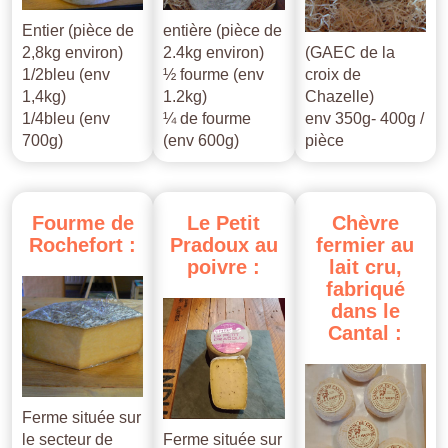
Entier (pièce de
entière (pièce de
2,8kg environ)
2.4kg environ)
(GAEC de la
1/2bleu (env
½ fourme (env
croix de
1,4kg)
1.2kg)
Chazelle)
1/4bleu (env
¼ de fourme
env 350g- 400g /
700g)
(env 600g)
pièce
Fourme
de
Le
Petit
Chèvre
Rochefort
:
Pradoux
au
fermier
au
poivre
:
lait
cru,
fabriqué
dans
le
Cantal
:
Ferme située sur
le secteur de
Ferme située sur