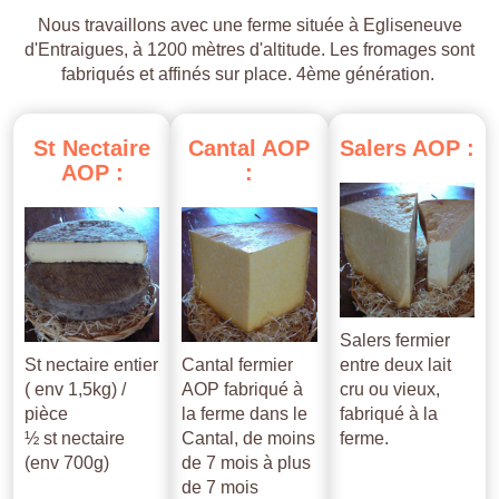
Nous travaillons avec une ferme située à Egliseneuve
d'Entraigues, à 1200 mètres d'altitude. Les fromages sont
fabriqués et affinés sur place. 4ème génération.
St
Nectaire
Cantal
AOP
Salers
AOP
:
AOP
:
:
Salers fermier
St nectaire entier
Cantal fermier
entre deux lait
( env 1,5kg) /
AOP fabriqué à
cru ou vieux,
pièce
la ferme dans le
fabriqué à la
½ st nectaire
Cantal, de moins
ferme.
(env 700g)
de 7 mois à plus
de 7 mois