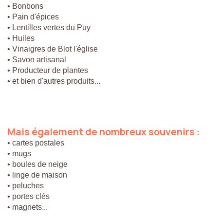
• Bonbons
• Pain d'épices
• Lentilles vertes du Puy
• Huiles
• Vinaigres de Blot l'église
• Savon artisanal
• Producteur de plantes
• et bien d'autres produits...
Mais
également
de
nombreux
souvenirs
:
• cartes postales
• mugs
• boules de neige
• linge de maison
• peluches
• portes clés
• magnets...