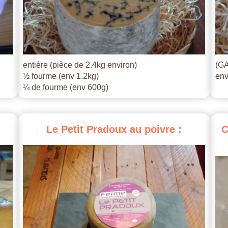
entière (pièce de 2.4kg environ)
(GA
½ fourme (env 1.2kg)
env
¼ de fourme (env 600g)
Le
Petit
Pradoux
au
poivre
:
C