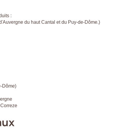
uits :
c d'Auvergne du haut Cantal et du Puy-de-Dôme.)
de-Dôme)
vergne
 Correze
aux