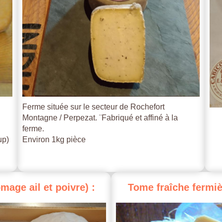
Ferme située sur le secteur de Rochefort
Montagne / Perpezat. ¨Fabriqué et affiné à la
ferme.
up)
Environ 1kg pièce
omage
ail
et
poivre)
:
Tome
fraîche
fermiè