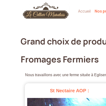
Accueil
Nos p
Grand
choix
de
produ
Fromages
Fermiers
Nous travaillons avec une ferme située à Eglisen
St
Nectaire
AOP
: