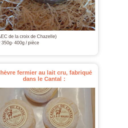
EC de la croix de Chazelle)
 350g- 400g / pièce
hèvre
fermier
au
lait
cru,
fabriqué
dans
le
Cantal
: