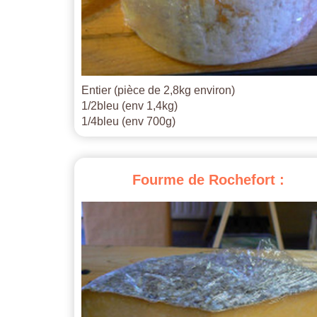
Entier (pièce de 2,8kg environ)
1/2bleu (env 1,4kg)
1/4bleu (env 700g)
Fourme
de
Rochefort
: