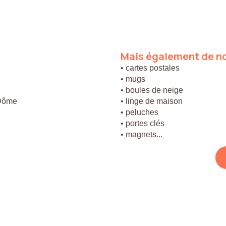
Mais
également
de
n
• cartes postales
• mugs
• boules de neige
 Dôme
• linge de maison
• peluches
• portes clés
• magnets...