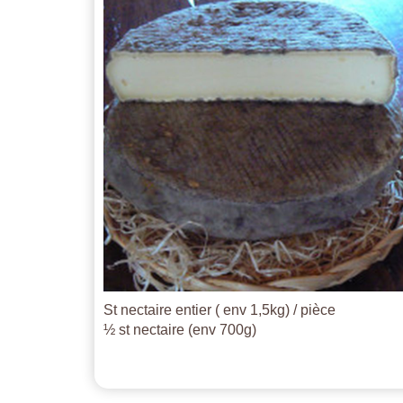
St nectaire entier ( env 1,5kg) / pièce
½ st nectaire (env 700g)