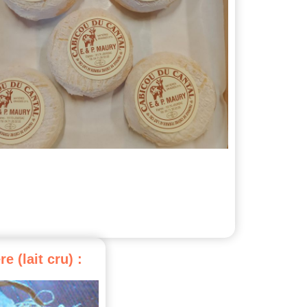
re
(lait
cru)
: