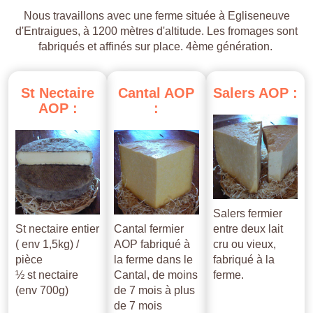
Nous travaillons avec une ferme située à Egliseneuve
d'Entraigues, à 1200 mètres d'altitude. Les fromages sont
fabriqués et affinés sur place. 4ème génération.
St
Nectaire
Cantal
AOP
Salers
AOP
:
AOP
:
:
Salers fermier
St nectaire entier
Cantal fermier
entre deux lait
( env 1,5kg) /
AOP fabriqué à
cru ou vieux,
pièce
la ferme dans le
fabriqué à la
½ st nectaire
Cantal, de moins
ferme.
(env 700g)
de 7 mois à plus
de 7 mois