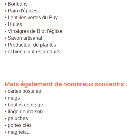
• Bonbons
• Pain d'épices
• Lentilles vertes du Puy
• Huiles
• Vinaigres de Blot l'église
• Savon artisanal
• Producteur de plantes
• et bien d'autres produits...
Mais
également
de
nombreux
souvenirs
:
• cartes postales
• mugs
• boules de neige
• linge de maison
• peluches
• portes clés
• magnets...