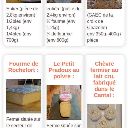
Entier (pièce de
entière (pièce de
2,8kg environ)
2.4kg environ)
(GAEC de la
1/2bleu (env
½ fourme (env
croix de
1,4kg)
1.2kg)
Chazelle)
1/4bleu (env
¼ de fourme
env 350g- 400g /
700g)
(env 600g)
pièce
Fourme
de
Le
Petit
Chèvre
Rochefort
:
Pradoux
au
fermier
au
poivre
:
lait
cru,
fabriqué
dans
le
Cantal
:
Ferme située sur
le secteur de
Ferme située sur