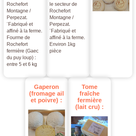
Rochefort
le secteur de
Montagne /
Rochefort
Perpezat.
Montagne /
¨Fabriqué et
Perpezat.
affiné à la ferme.
¨Fabriqué et
Fourme de
affiné à la ferme.
Rochefort
Environ 1kg
fermière (Gaec
pièce
du puy loup) :
entre 5 et 6 kg
Gaperon
Tome
(fromage
ail
fraîche
et
poivre)
:
fermière
(lait
cru)
: