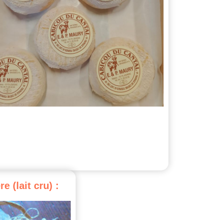
re
(lait
cru)
: