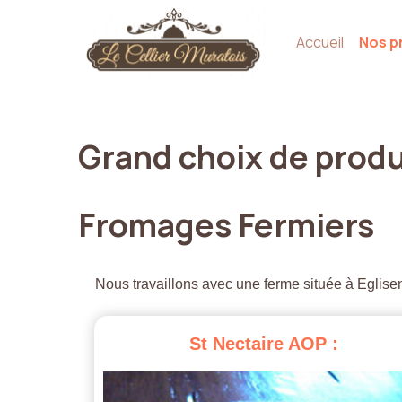
Accueil
Nos p
Grand
choix
de
produ
Fromages
Fermiers
Nous travaillons avec une ferme située à Eglisen
St
Nectaire
AOP
: