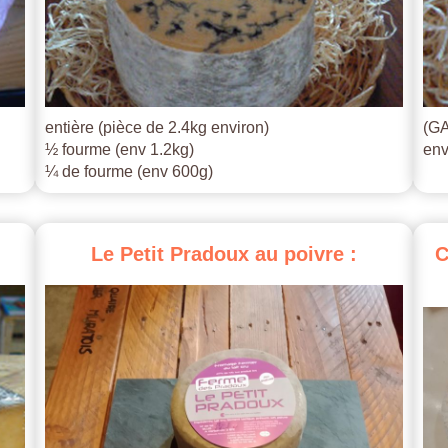
entière (pièce de 2.4kg environ)
(GA
½ fourme (env 1.2kg)
env
¼ de fourme (env 600g)
Le
Petit
Pradoux
au
poivre
:
C