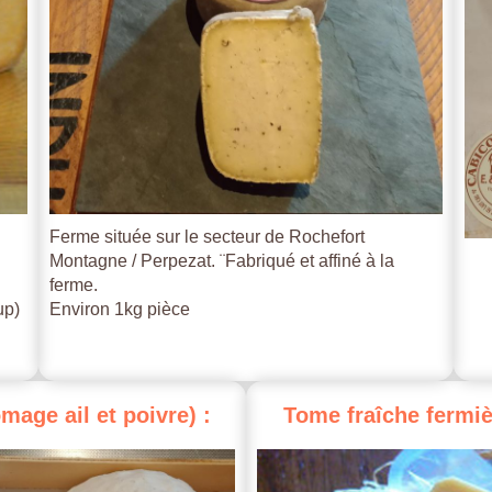
Ferme située sur le secteur de Rochefort
Montagne / Perpezat. ¨Fabriqué et affiné à la
ferme.
up)
Environ 1kg pièce
omage
ail
et
poivre)
:
Tome
fraîche
fermiè