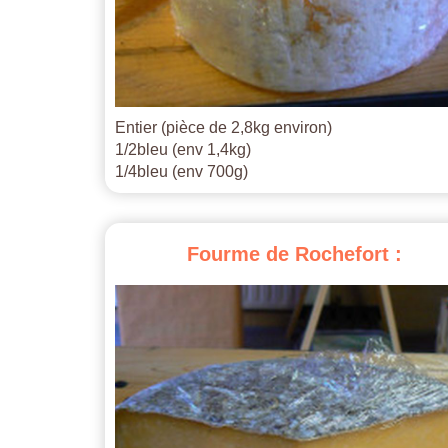
Entier (pièce de 2,8kg environ)
1/2bleu (env 1,4kg)
1/4bleu (env 700g)
Fourme
de
Rochefort
: