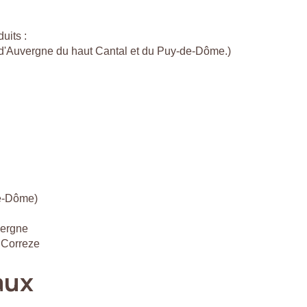
uits :
c d'Auvergne du haut Cantal et du Puy-de-Dôme.)
de-Dôme)
vergne
 Correze
aux