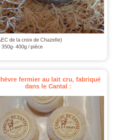
EC de la croix de Chazelle)
 350g- 400g / pièce
hèvre
fermier
au
lait
cru,
fabriqué
dans
le
Cantal
: