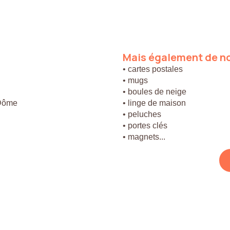
Mais
également
de
n
• cartes postales
• mugs
• boules de neige
 Dôme
• linge de maison
• peluches
• portes clés
• magnets...