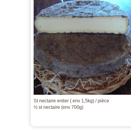
St nectaire entier ( env 1,5kg) / pièce
½ st nectaire (env 700g)