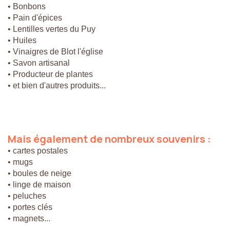
• Bonbons
• Pain d'épices
• Lentilles vertes du Puy
• Huiles
• Vinaigres de Blot l'église
• Savon artisanal
• Producteur de plantes
• et bien d'autres produits...
Mais
également
de
nombreux
souvenirs
:
• cartes postales
• mugs
• boules de neige
• linge de maison
• peluches
• portes clés
• magnets...