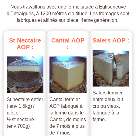
Nous travaillons avec une ferme située à Egliseneuve
d'Entraigues, à 1200 mètres d'altitude. Les fromages sont
fabriqués et affinés sur place. 4ème génération.
St
Nectaire
Cantal
AOP
Salers
AOP
:
AOP
:
:
Salers fermier
St nectaire entier
Cantal fermier
entre deux lait
( env 1,5kg) /
AOP fabriqué à
cru ou vieux,
pièce
la ferme dans le
fabriqué à la
½ st nectaire
Cantal, de moins
ferme.
(env 700g)
de 7 mois à plus
de 7 mois