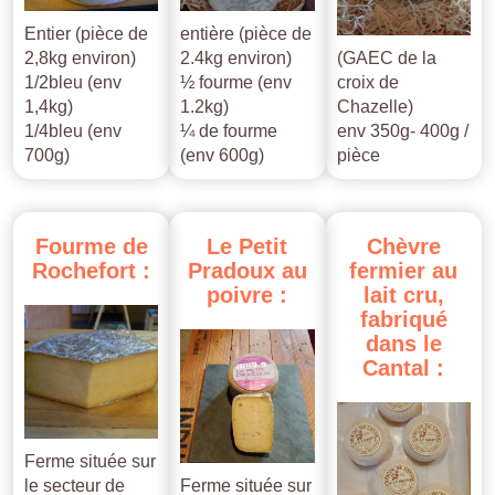
Entier (pièce de
entière (pièce de
2,8kg environ)
2.4kg environ)
(GAEC de la
1/2bleu (env
½ fourme (env
croix de
1,4kg)
1.2kg)
Chazelle)
1/4bleu (env
¼ de fourme
env 350g- 400g /
700g)
(env 600g)
pièce
Fourme
de
Le
Petit
Chèvre
Rochefort
:
Pradoux
au
fermier
au
poivre
:
lait
cru,
fabriqué
dans
le
Cantal
:
Ferme située sur
le secteur de
Ferme située sur