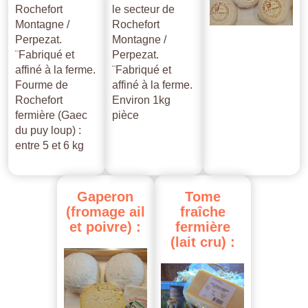
Rochefort
le secteur de
Montagne /
Rochefort
Perpezat.
Montagne /
¨Fabriqué et
Perpezat.
affiné à la ferme.
¨Fabriqué et
Fourme de
affiné à la ferme.
Rochefort
Environ 1kg
fermière (Gaec
pièce
du puy loup) :
entre 5 et 6 kg
Gaperon
Tome
(fromage
ail
fraîche
et
poivre)
:
fermière
(lait
cru)
: