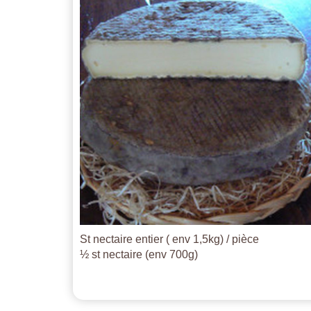
St nectaire entier ( env 1,5kg) / pièce
½ st nectaire (env 700g)