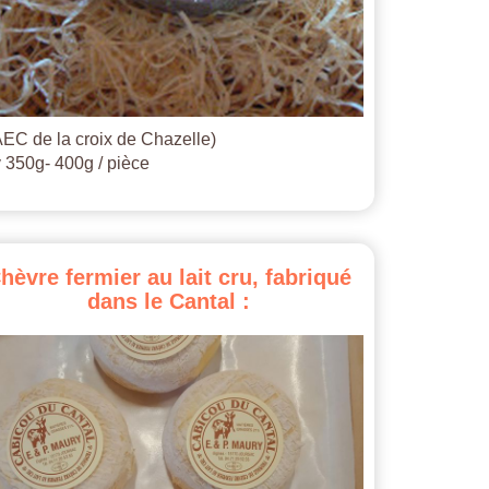
EC de la croix de Chazelle)
 350g- 400g / pièce
hèvre
fermier
au
lait
cru,
fabriqué
dans
le
Cantal
: