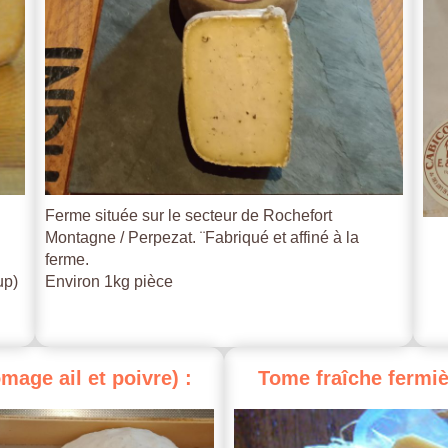
Ferme située sur le secteur de Rochefort
Montagne / Perpezat. ¨Fabriqué et affiné à la
ferme.
up)
Environ 1kg pièce
omage
ail
et
poivre)
:
Tome
fraîche
fermiè