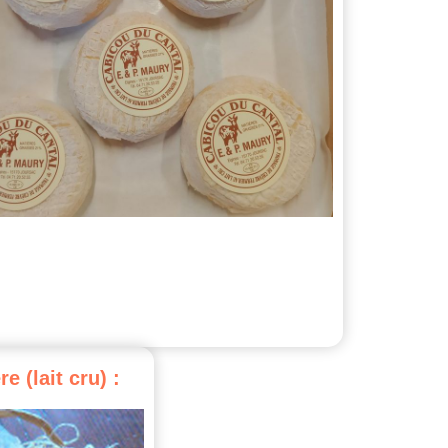
re
(lait
cru)
: