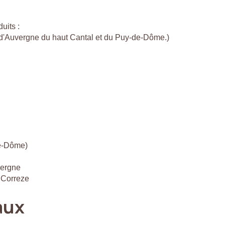
uits :
c d'Auvergne du haut Cantal et du Puy-de-Dôme.)
de-Dôme)
vergne
 Correze
aux