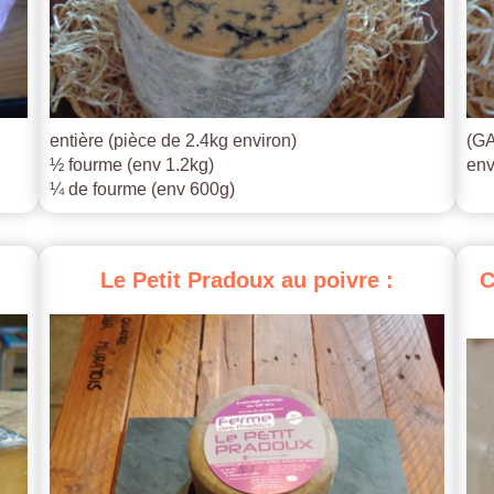
entière (pièce de 2.4kg environ)
(GA
½ fourme (env 1.2kg)
env
¼ de fourme (env 600g)
Le
Petit
Pradoux
au
poivre
:
C