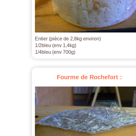
Entier (pièce de 2,8kg environ)
1/2bleu (env 1,4kg)
1/4bleu (env 700g)
Fourme
de
Rochefort
: