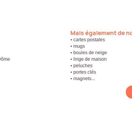
Mais
également
de
n
• cartes postales
• mugs
• boules de neige
 Dôme
• linge de maison
• peluches
• portes clés
• magnets...