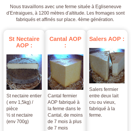
Nous travaillons avec une ferme située à Egliseneuve
d'Entraigues, à 1200 mètres d'altitude. Les fromages sont
fabriqués et affinés sur place. 4ème génération.
St
Nectaire
Cantal
AOP
Salers
AOP
:
AOP
:
:
Salers fermier
St nectaire entier
Cantal fermier
entre deux lait
( env 1,5kg) /
AOP fabriqué à
cru ou vieux,
pièce
la ferme dans le
fabriqué à la
½ st nectaire
Cantal, de moins
ferme.
(env 700g)
de 7 mois à plus
de 7 mois