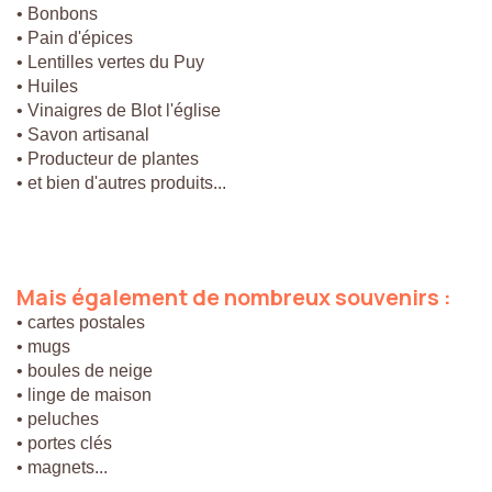
• Bonbons
• Pain d'épices
• Lentilles vertes du Puy
• Huiles
• Vinaigres de Blot l'église
• Savon artisanal
• Producteur de plantes
• et bien d'autres produits...
Mais
également
de
nombreux
souvenirs
:
• cartes postales
• mugs
• boules de neige
• linge de maison
• peluches
• portes clés
• magnets...