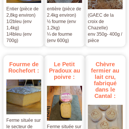
Entier (pièce de
entière (pièce de
2,8kg environ)
2.4kg environ)
(GAEC de la
1/2bleu (env
½ fourme (env
croix de
1,4kg)
1.2kg)
Chazelle)
1/4bleu (env
¼ de fourme
env 350g- 400g /
700g)
(env 600g)
pièce
Fourme
de
Le
Petit
Chèvre
Rochefort
:
Pradoux
au
fermier
au
poivre
:
lait
cru,
fabriqué
dans
le
Cantal
:
Ferme située sur
le secteur de
Ferme située sur