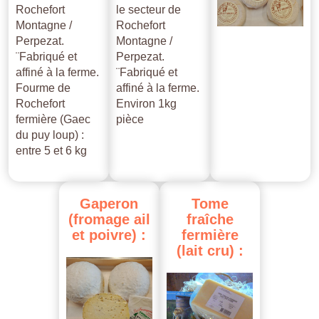
Rochefort
le secteur de
Montagne /
Rochefort
Perpezat.
Montagne /
¨Fabriqué et
Perpezat.
affiné à la ferme.
¨Fabriqué et
Fourme de
affiné à la ferme.
Rochefort
Environ 1kg
fermière (Gaec
pièce
du puy loup) :
entre 5 et 6 kg
Gaperon
Tome
(fromage
ail
fraîche
et
poivre)
:
fermière
(lait
cru)
: