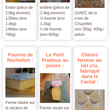
Entier (pièce de
entière (pièce de
2,8kg environ)
2.4kg environ)
(GAEC de la
1/2bleu (env
½ fourme (env
croix de
1,4kg)
1.2kg)
Chazelle)
1/4bleu (env
¼ de fourme
env 350g- 400g /
700g)
(env 600g)
pièce
Fourme
de
Le
Petit
Chèvre
Rochefort
:
Pradoux
au
fermier
au
poivre
:
lait
cru,
fabriqué
dans
le
Cantal
:
Ferme située sur
le secteur de
Ferme située sur