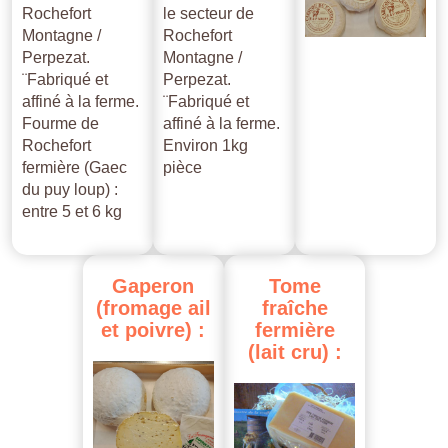
Rochefort
le secteur de
Montagne /
Rochefort
Perpezat.
Montagne /
¨Fabriqué et
Perpezat.
affiné à la ferme.
¨Fabriqué et
Fourme de
affiné à la ferme.
Rochefort
Environ 1kg
fermière (Gaec
pièce
du puy loup) :
entre 5 et 6 kg
Gaperon
Tome
(fromage
ail
fraîche
et
poivre)
:
fermière
(lait
cru)
: