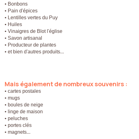
• Bonbons
• Pain d'épices
• Lentilles vertes du Puy
• Huiles
• Vinaigres de Blot l'église
• Savon artisanal
• Producteur de plantes
• et bien d'autres produits...
Mais
également
de
nombreux
souvenirs
:
• cartes postales
• mugs
• boules de neige
• linge de maison
• peluches
• portes clés
• magnets...