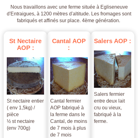
Nous travaillons avec une ferme située à Egliseneuve
d'Entraigues, à 1200 mètres d'altitude. Les fromages sont
fabriqués et affinés sur place. 4ème génération.
St
Nectaire
Cantal
AOP
Salers
AOP
:
AOP
:
:
Salers fermier
St nectaire entier
Cantal fermier
entre deux lait
( env 1,5kg) /
AOP fabriqué à
cru ou vieux,
pièce
la ferme dans le
fabriqué à la
½ st nectaire
Cantal, de moins
ferme.
(env 700g)
de 7 mois à plus
de 7 mois