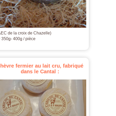
EC de la croix de Chazelle)
 350g- 400g / pièce
hèvre
fermier
au
lait
cru,
fabriqué
dans
le
Cantal
: