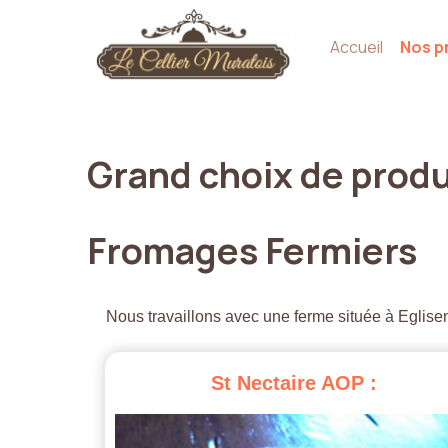
Accueil
Nos p
Grand
choix
de
produ
Fromages
Fermiers
Nous travaillons avec une ferme située à Eglisen
St
Nectaire
AOP
: