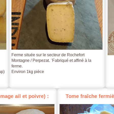
Ferme située sur le secteur de Rochefort
Montagne / Perpezat. ¨Fabriqué et affiné à la
ferme.
up)
Environ 1kg pièce
omage
ail
et
poivre)
:
Tome
fraîche
fermiè