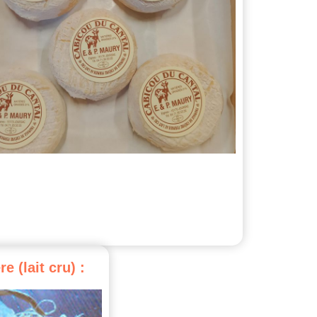
re
(lait
cru)
: