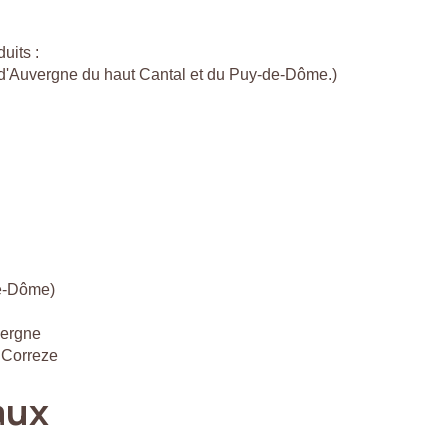
uits :
c d'Auvergne du haut Cantal et du Puy-de-Dôme.)
de-Dôme)
vergne
 Correze
aux