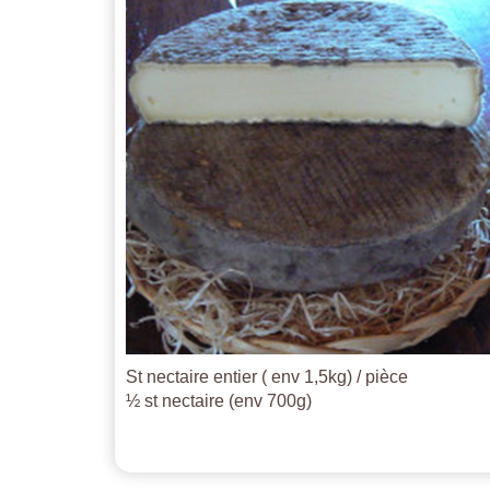
St nectaire entier ( env 1,5kg) / pièce
½ st nectaire (env 700g)