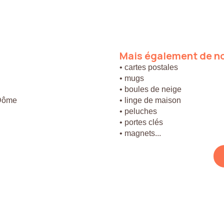
Mais
également
de
n
• cartes postales
• mugs
• boules de neige
 Dôme
• linge de maison
• peluches
• portes clés
• magnets...