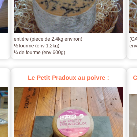
entière (pièce de 2.4kg environ)
(GA
½ fourme (env 1.2kg)
env
¼ de fourme (env 600g)
Le
Petit
Pradoux
au
poivre
:
C