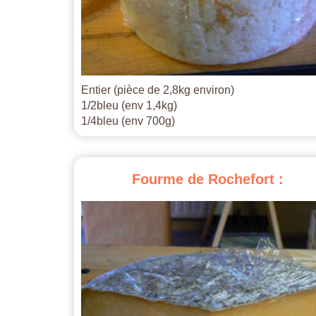
Entier (pièce de 2,8kg environ)
1/2bleu (env 1,4kg)
1/4bleu (env 700g)
Fourme
de
Rochefort
: