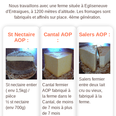
Nous travaillons avec une ferme située à Egliseneuve
d'Entraigues, à 1200 mètres d'altitude. Les fromages sont
fabriqués et affinés sur place. 4ème génération.
St
Nectaire
Cantal
AOP
Salers
AOP
:
AOP
:
:
Salers fermier
St nectaire entier
Cantal fermier
entre deux lait
( env 1,5kg) /
AOP fabriqué à
cru ou vieux,
pièce
la ferme dans le
fabriqué à la
½ st nectaire
Cantal, de moins
ferme.
(env 700g)
de 7 mois à plus
de 7 mois