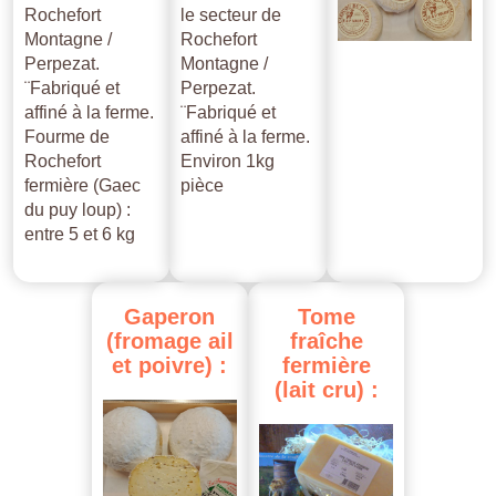
Rochefort
le secteur de
Montagne /
Rochefort
Perpezat.
Montagne /
¨Fabriqué et
Perpezat.
affiné à la ferme.
¨Fabriqué et
Fourme de
affiné à la ferme.
Rochefort
Environ 1kg
fermière (Gaec
pièce
du puy loup) :
entre 5 et 6 kg
Gaperon
Tome
(fromage
ail
fraîche
et
poivre)
:
fermière
(lait
cru)
: