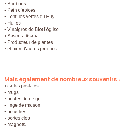
• Bonbons
• Pain d'épices
• Lentilles vertes du Puy
• Huiles
• Vinaigres de Blot l'église
• Savon artisanal
• Producteur de plantes
• et bien d'autres produits...
Mais
également
de
nombreux
souvenirs
:
• cartes postales
• mugs
• boules de neige
• linge de maison
• peluches
• portes clés
• magnets...