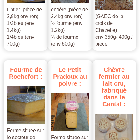
Entier (pièce de
entière (pièce de
2,8kg environ)
2.4kg environ)
(GAEC de la
1/2bleu (env
½ fourme (env
croix de
1,4kg)
1.2kg)
Chazelle)
1/4bleu (env
¼ de fourme
env 350g- 400g /
700g)
(env 600g)
pièce
Fourme
de
Le
Petit
Chèvre
Rochefort
:
Pradoux
au
fermier
au
poivre
:
lait
cru,
fabriqué
dans
le
Cantal
:
Ferme située sur
le secteur de
Ferme située sur