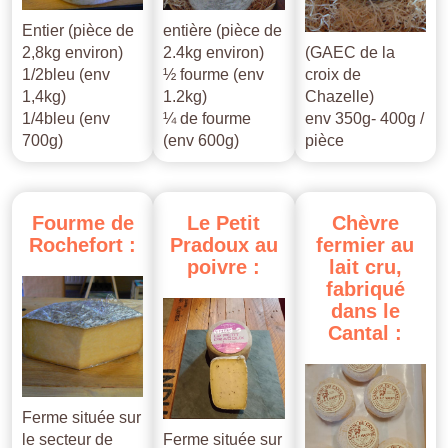
Entier (pièce de
entière (pièce de
2,8kg environ)
2.4kg environ)
(GAEC de la
1/2bleu (env
½ fourme (env
croix de
1,4kg)
1.2kg)
Chazelle)
1/4bleu (env
¼ de fourme
env 350g- 400g /
700g)
(env 600g)
pièce
Fourme
de
Le
Petit
Chèvre
Rochefort
:
Pradoux
au
fermier
au
poivre
:
lait
cru,
fabriqué
dans
le
Cantal
:
Ferme située sur
le secteur de
Ferme située sur