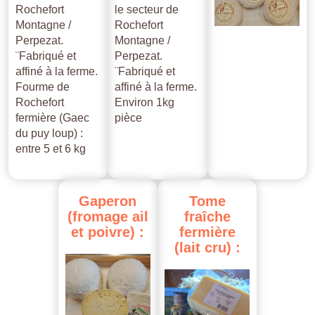
Rochefort
le secteur de
Montagne /
Rochefort
Perpezat.
Montagne /
¨Fabriqué et
Perpezat.
affiné à la ferme.
¨Fabriqué et
Fourme de
affiné à la ferme.
Rochefort
Environ 1kg
fermière (Gaec
pièce
du puy loup) :
entre 5 et 6 kg
Gaperon
Tome
(fromage
ail
fraîche
et
poivre)
:
fermière
(lait
cru)
: