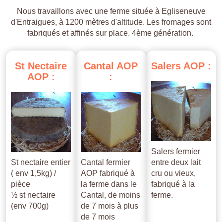
Nous travaillons avec une ferme située à Egliseneuve
d'Entraigues, à 1200 mètres d'altitude. Les fromages sont
fabriqués et affinés sur place. 4ème génération.
St
Nectaire
Cantal
AOP
Salers
AOP
:
AOP
:
:
Salers fermier
St nectaire entier
Cantal fermier
entre deux lait
( env 1,5kg) /
AOP fabriqué à
cru ou vieux,
pièce
la ferme dans le
fabriqué à la
½ st nectaire
Cantal, de moins
ferme.
(env 700g)
de 7 mois à plus
de 7 mois