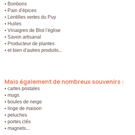
• Bonbons
• Pain d'épices
• Lentilles vertes du Puy
• Huiles
• Vinaigres de Blot l'église
• Savon artisanal
• Producteur de plantes
• et bien d'autres produits...
Mais
également
de
nombreux
souvenirs
:
• cartes postales
• mugs
• boules de neige
• linge de maison
• peluches
• portes clés
• magnets...