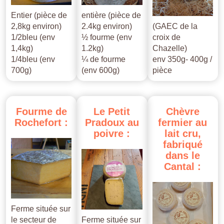
Entier (pièce de
entière (pièce de
2,8kg environ)
2.4kg environ)
(GAEC de la
1/2bleu (env
½ fourme (env
croix de
1,4kg)
1.2kg)
Chazelle)
1/4bleu (env
¼ de fourme
env 350g- 400g /
700g)
(env 600g)
pièce
Fourme
de
Le
Petit
Chèvre
Rochefort
:
Pradoux
au
fermier
au
poivre
:
lait
cru,
fabriqué
dans
le
Cantal
:
Ferme située sur
le secteur de
Ferme située sur