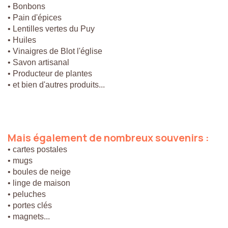
• Bonbons
• Pain d'épices
• Lentilles vertes du Puy
• Huiles
• Vinaigres de Blot l'église
• Savon artisanal
• Producteur de plantes
• et bien d'autres produits...
Mais
également
de
nombreux
souvenirs
:
• cartes postales
• mugs
• boules de neige
• linge de maison
• peluches
• portes clés
• magnets...