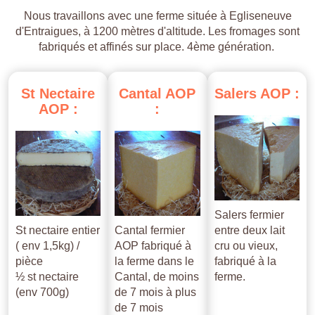
Nous travaillons avec une ferme située à Egliseneuve
d'Entraigues, à 1200 mètres d'altitude. Les fromages sont
fabriqués et affinés sur place. 4ème génération.
St
Nectaire
Cantal
AOP
Salers
AOP
:
AOP
:
:
Salers fermier
St nectaire entier
Cantal fermier
entre deux lait
( env 1,5kg) /
AOP fabriqué à
cru ou vieux,
pièce
la ferme dans le
fabriqué à la
½ st nectaire
Cantal, de moins
ferme.
(env 700g)
de 7 mois à plus
de 7 mois