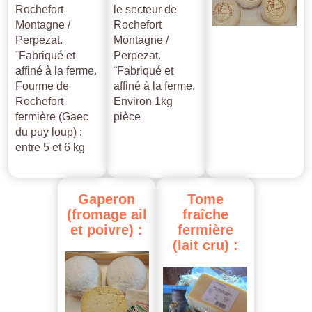
Rochefort
le secteur de
Montagne /
Rochefort
Perpezat.
Montagne /
¨Fabriqué et
Perpezat.
affiné à la ferme.
¨Fabriqué et
Fourme de
affiné à la ferme.
Rochefort
Environ 1kg
fermière (Gaec
pièce
du puy loup) :
entre 5 et 6 kg
Gaperon
Tome
(fromage
ail
fraîche
et
poivre)
:
fermière
(lait
cru)
: