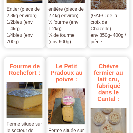
Entier (pièce de
entière (pièce de
2,8kg environ)
2.4kg environ)
(GAEC de la
1/2bleu (env
½ fourme (env
croix de
1,4kg)
1.2kg)
Chazelle)
1/4bleu (env
¼ de fourme
env 350g- 400g /
700g)
(env 600g)
pièce
Fourme
de
Le
Petit
Chèvre
Rochefort
:
Pradoux
au
fermier
au
poivre
:
lait
cru,
fabriqué
dans
le
Cantal
:
Ferme située sur
le secteur de
Ferme située sur