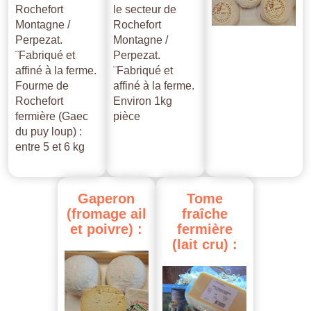
Rochefort
le secteur de
Montagne /
Rochefort
Perpezat.
Montagne /
¨Fabriqué et
Perpezat.
affiné à la ferme.
¨Fabriqué et
Fourme de
affiné à la ferme.
Rochefort
Environ 1kg
fermière (Gaec
pièce
du puy loup) :
entre 5 et 6 kg
Gaperon
Tome
(fromage
ail
fraîche
et
poivre)
:
fermière
(lait
cru)
: