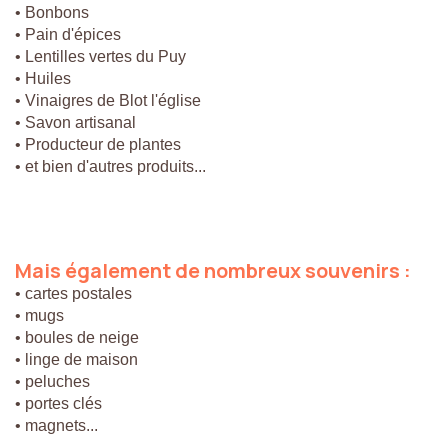
• Bonbons
• Pain d'épices
• Lentilles vertes du Puy
• Huiles
• Vinaigres de Blot l'église
• Savon artisanal
• Producteur de plantes
• et bien d'autres produits...
Mais
également
de
nombreux
souvenirs
:
• cartes postales
• mugs
• boules de neige
• linge de maison
• peluches
• portes clés
• magnets...