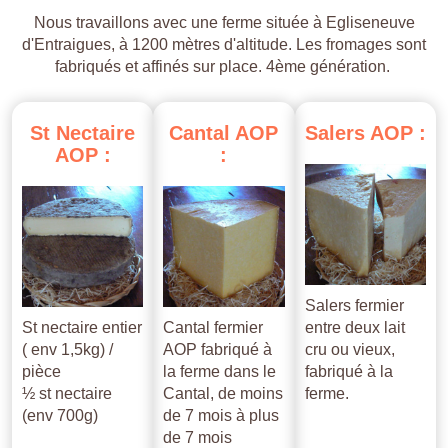
Nous travaillons avec une ferme située à Egliseneuve
d'Entraigues, à 1200 mètres d'altitude. Les fromages sont
fabriqués et affinés sur place. 4ème génération.
St
Nectaire
Cantal
AOP
Salers
AOP
:
AOP
:
:
Salers fermier
St nectaire entier
Cantal fermier
entre deux lait
( env 1,5kg) /
AOP fabriqué à
cru ou vieux,
pièce
la ferme dans le
fabriqué à la
½ st nectaire
Cantal, de moins
ferme.
(env 700g)
de 7 mois à plus
de 7 mois