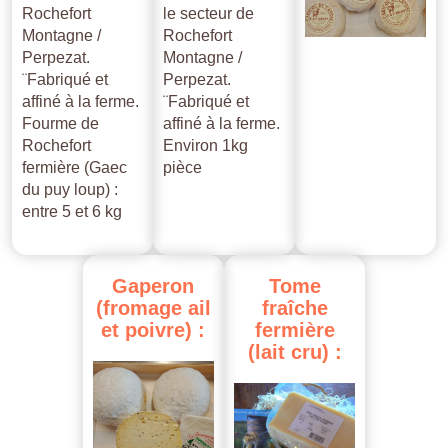
Rochefort
le secteur de
Montagne /
Rochefort
Perpezat.
Montagne /
¨Fabriqué et
Perpezat.
affiné à la ferme.
¨Fabriqué et
Fourme de
affiné à la ferme.
Rochefort
Environ 1kg
fermière (Gaec
pièce
du puy loup) :
entre 5 et 6 kg
Gaperon
Tome
(fromage
ail
fraîche
et
poivre)
:
fermière
(lait
cru)
: