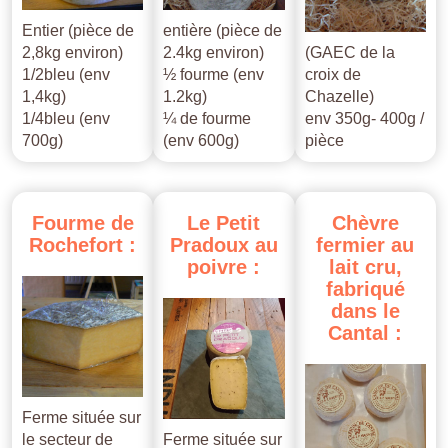
Entier (pièce de
entière (pièce de
2,8kg environ)
2.4kg environ)
(GAEC de la
1/2bleu (env
½ fourme (env
croix de
1,4kg)
1.2kg)
Chazelle)
1/4bleu (env
¼ de fourme
env 350g- 400g /
700g)
(env 600g)
pièce
Fourme
de
Le
Petit
Chèvre
Rochefort
:
Pradoux
au
fermier
au
poivre
:
lait
cru,
fabriqué
dans
le
Cantal
:
Ferme située sur
le secteur de
Ferme située sur