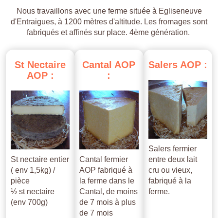
Nous travaillons avec une ferme située à Egliseneuve
d'Entraigues, à 1200 mètres d'altitude. Les fromages sont
fabriqués et affinés sur place. 4ème génération.
St
Nectaire
Cantal
AOP
Salers
AOP
:
AOP
:
:
Salers fermier
St nectaire entier
Cantal fermier
entre deux lait
( env 1,5kg) /
AOP fabriqué à
cru ou vieux,
pièce
la ferme dans le
fabriqué à la
½ st nectaire
Cantal, de moins
ferme.
(env 700g)
de 7 mois à plus
de 7 mois