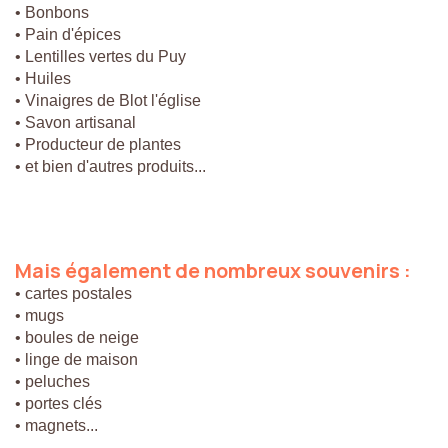
• Bonbons
• Pain d'épices
• Lentilles vertes du Puy
• Huiles
• Vinaigres de Blot l'église
• Savon artisanal
• Producteur de plantes
• et bien d'autres produits...
Mais
également
de
nombreux
souvenirs
:
• cartes postales
• mugs
• boules de neige
• linge de maison
• peluches
• portes clés
• magnets...