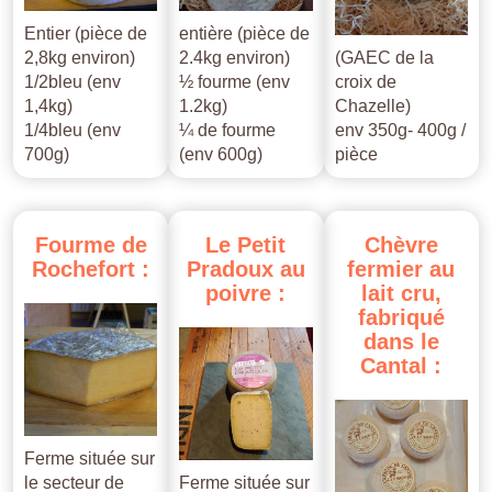
Entier (pièce de
entière (pièce de
2,8kg environ)
2.4kg environ)
(GAEC de la
1/2bleu (env
½ fourme (env
croix de
1,4kg)
1.2kg)
Chazelle)
1/4bleu (env
¼ de fourme
env 350g- 400g /
700g)
(env 600g)
pièce
Fourme
de
Le
Petit
Chèvre
Rochefort
:
Pradoux
au
fermier
au
poivre
:
lait
cru,
fabriqué
dans
le
Cantal
:
Ferme située sur
le secteur de
Ferme située sur