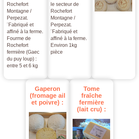
Rochefort
le secteur de
Montagne /
Rochefort
Perpezat.
Montagne /
¨Fabriqué et
Perpezat.
affiné à la ferme.
¨Fabriqué et
Fourme de
affiné à la ferme.
Rochefort
Environ 1kg
fermière (Gaec
pièce
du puy loup) :
entre 5 et 6 kg
Gaperon
Tome
(fromage
ail
fraîche
et
poivre)
:
fermière
(lait
cru)
: