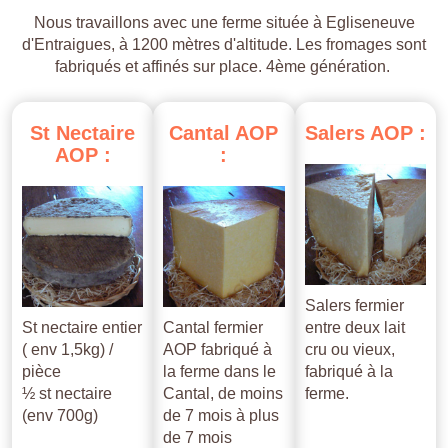
Nous travaillons avec une ferme située à Egliseneuve
d'Entraigues, à 1200 mètres d'altitude. Les fromages sont
fabriqués et affinés sur place. 4ème génération.
St
Nectaire
Cantal
AOP
Salers
AOP
:
AOP
:
:
Salers fermier
St nectaire entier
Cantal fermier
entre deux lait
( env 1,5kg) /
AOP fabriqué à
cru ou vieux,
pièce
la ferme dans le
fabriqué à la
½ st nectaire
Cantal, de moins
ferme.
(env 700g)
de 7 mois à plus
de 7 mois