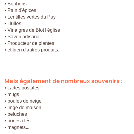
• Bonbons
• Pain d'épices
• Lentilles vertes du Puy
• Huiles
• Vinaigres de Blot l'église
• Savon artisanal
• Producteur de plantes
• et bien d'autres produits...
Mais
également
de
nombreux
souvenirs
:
• cartes postales
• mugs
• boules de neige
• linge de maison
• peluches
• portes clés
• magnets...