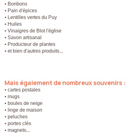
• Bonbons
• Pain d'épices
• Lentilles vertes du Puy
• Huiles
• Vinaigres de Blot l'église
• Savon artisanal
• Producteur de plantes
• et bien d'autres produits...
Mais
également
de
nombreux
souvenirs
:
• cartes postales
• mugs
• boules de neige
• linge de maison
• peluches
• portes clés
• magnets...