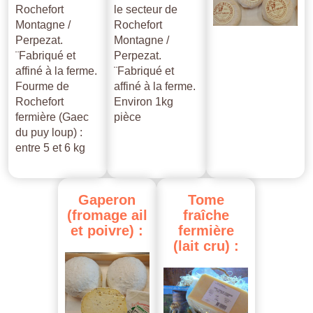
Rochefort
le secteur de
Montagne /
Rochefort
Perpezat.
Montagne /
¨Fabriqué et
Perpezat.
affiné à la ferme.
¨Fabriqué et
Fourme de
affiné à la ferme.
Rochefort
Environ 1kg
fermière (Gaec
pièce
du puy loup) :
entre 5 et 6 kg
Gaperon
Tome
(fromage
ail
fraîche
et
poivre)
:
fermière
(lait
cru)
: