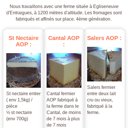
Nous travaillons avec une ferme située à Egliseneuve
d'Entraigues, à 1200 mètres d'altitude. Les fromages sont
fabriqués et affinés sur place. 4ème génération.
St
Nectaire
Cantal
AOP
Salers
AOP
:
AOP
:
:
Salers fermier
St nectaire entier
Cantal fermier
entre deux lait
( env 1,5kg) /
AOP fabriqué à
cru ou vieux,
pièce
la ferme dans le
fabriqué à la
½ st nectaire
Cantal, de moins
ferme.
(env 700g)
de 7 mois à plus
de 7 mois