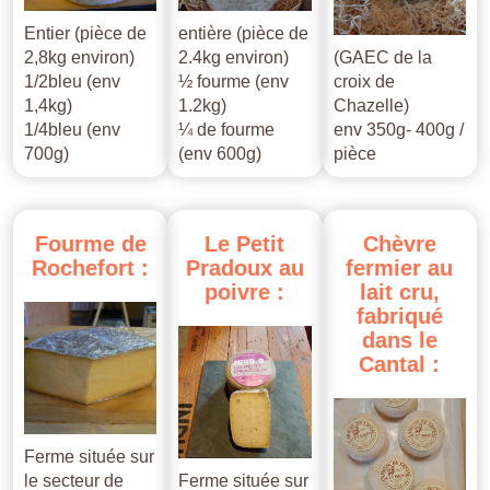
Entier (pièce de
entière (pièce de
2,8kg environ)
2.4kg environ)
(GAEC de la
1/2bleu (env
½ fourme (env
croix de
1,4kg)
1.2kg)
Chazelle)
1/4bleu (env
¼ de fourme
env 350g- 400g /
700g)
(env 600g)
pièce
Fourme
de
Le
Petit
Chèvre
Rochefort
:
Pradoux
au
fermier
au
poivre
:
lait
cru,
fabriqué
dans
le
Cantal
:
Ferme située sur
le secteur de
Ferme située sur