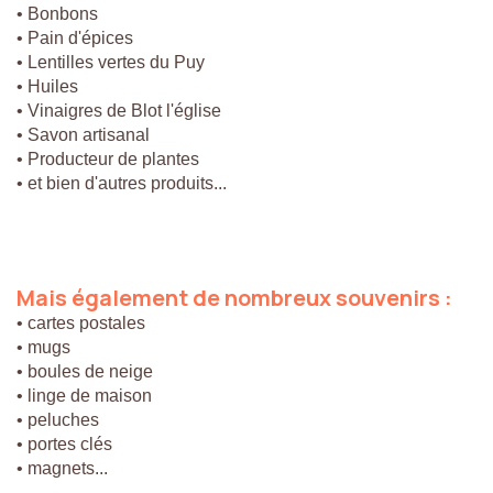
• Bonbons
• Pain d'épices
• Lentilles vertes du Puy
• Huiles
• Vinaigres de Blot l'église
• Savon artisanal
• Producteur de plantes
• et bien d'autres produits...
Mais
également
de
nombreux
souvenirs
:
• cartes postales
• mugs
• boules de neige
• linge de maison
• peluches
• portes clés
• magnets...