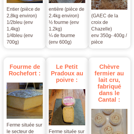
Entier (pièce de
entière (pièce de
2,8kg environ)
2.4kg environ)
(GAEC de la
1/2bleu (env
½ fourme (env
croix de
1,4kg)
1.2kg)
Chazelle)
1/4bleu (env
¼ de fourme
env 350g- 400g /
700g)
(env 600g)
pièce
Fourme
de
Le
Petit
Chèvre
Rochefort
:
Pradoux
au
fermier
au
poivre
:
lait
cru,
fabriqué
dans
le
Cantal
:
Ferme située sur
le secteur de
Ferme située sur