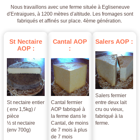
Nous travaillons avec une ferme située à Egliseneuve
d'Entraigues, à 1200 mètres d'altitude. Les fromages sont
fabriqués et affinés sur place. 4ème génération.
St
Nectaire
Cantal
AOP
Salers
AOP
:
AOP
:
:
Salers fermier
St nectaire entier
Cantal fermier
entre deux lait
( env 1,5kg) /
AOP fabriqué à
cru ou vieux,
pièce
la ferme dans le
fabriqué à la
½ st nectaire
Cantal, de moins
ferme.
(env 700g)
de 7 mois à plus
de 7 mois