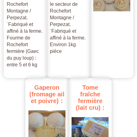
Rochefort
le secteur de
Montagne /
Rochefort
Perpezat.
Montagne /
¨Fabriqué et
Perpezat.
affiné à la ferme.
¨Fabriqué et
Fourme de
affiné à la ferme.
Rochefort
Environ 1kg
fermière (Gaec
pièce
du puy loup) :
entre 5 et 6 kg
Gaperon
Tome
(fromage
ail
fraîche
et
poivre)
:
fermière
(lait
cru)
: