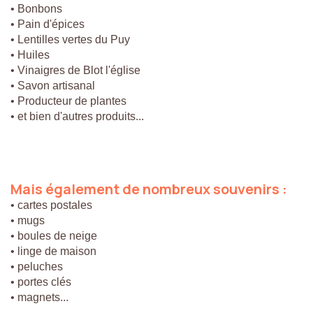
• Bonbons
• Pain d'épices
• Lentilles vertes du Puy
• Huiles
• Vinaigres de Blot l'église
• Savon artisanal
• Producteur de plantes
• et bien d'autres produits...
Mais
également
de
nombreux
souvenirs
:
• cartes postales
• mugs
• boules de neige
• linge de maison
• peluches
• portes clés
• magnets...