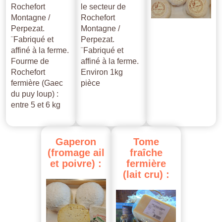
Rochefort
le secteur de
Montagne /
Rochefort
Perpezat.
Montagne /
¨Fabriqué et
Perpezat.
affiné à la ferme.
¨Fabriqué et
Fourme de
affiné à la ferme.
Rochefort
Environ 1kg
fermière (Gaec
pièce
du puy loup) :
entre 5 et 6 kg
Gaperon
Tome
(fromage
ail
fraîche
et
poivre)
:
fermière
(lait
cru)
: