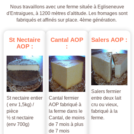
Nous travaillons avec une ferme située à Egliseneuve
d'Entraigues, à 1200 mètres d'altitude. Les fromages sont
fabriqués et affinés sur place. 4ème génération.
St
Nectaire
Cantal
AOP
Salers
AOP
:
AOP
:
:
Salers fermier
St nectaire entier
Cantal fermier
entre deux lait
( env 1,5kg) /
AOP fabriqué à
cru ou vieux,
pièce
la ferme dans le
fabriqué à la
½ st nectaire
Cantal, de moins
ferme.
(env 700g)
de 7 mois à plus
de 7 mois