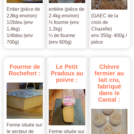
Entier (pièce de
entière (pièce de
2,8kg environ)
2.4kg environ)
(GAEC de la
1/2bleu (env
½ fourme (env
croix de
1,4kg)
1.2kg)
Chazelle)
1/4bleu (env
¼ de fourme
env 350g- 400g /
700g)
(env 600g)
pièce
Fourme
de
Le
Petit
Chèvre
Rochefort
:
Pradoux
au
fermier
au
poivre
:
lait
cru,
fabriqué
dans
le
Cantal
:
Ferme située sur
le secteur de
Ferme située sur