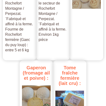
Rochefort
le secteur de
Montagne /
Rochefort
Perpezat.
Montagne /
¨Fabriqué et
Perpezat.
affiné à la ferme.
¨Fabriqué et
Fourme de
affiné à la ferme.
Rochefort
Environ 1kg
fermière (Gaec
pièce
du puy loup) :
entre 5 et 6 kg
Gaperon
Tome
(fromage
ail
fraîche
et
poivre)
:
fermière
(lait
cru)
: