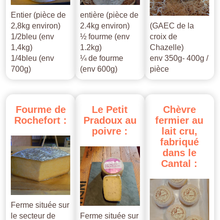
Entier (pièce de
entière (pièce de
2,8kg environ)
2.4kg environ)
(GAEC de la
1/2bleu (env
½ fourme (env
croix de
1,4kg)
1.2kg)
Chazelle)
1/4bleu (env
¼ de fourme
env 350g- 400g /
700g)
(env 600g)
pièce
Fourme
de
Le
Petit
Chèvre
Rochefort
:
Pradoux
au
fermier
au
poivre
:
lait
cru,
fabriqué
dans
le
Cantal
:
Ferme située sur
le secteur de
Ferme située sur