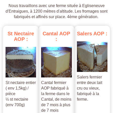
Nous travaillons avec une ferme située à Egliseneuve
d'Entraigues, à 1200 mètres d'altitude. Les fromages sont
fabriqués et affinés sur place. 4ème génération.
St
Nectaire
Cantal
AOP
Salers
AOP
:
AOP
:
:
Salers fermier
St nectaire entier
Cantal fermier
entre deux lait
( env 1,5kg) /
AOP fabriqué à
cru ou vieux,
pièce
la ferme dans le
fabriqué à la
½ st nectaire
Cantal, de moins
ferme.
(env 700g)
de 7 mois à plus
de 7 mois