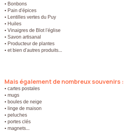
• Bonbons
• Pain d'épices
• Lentilles vertes du Puy
• Huiles
• Vinaigres de Blot l'église
• Savon artisanal
• Producteur de plantes
• et bien d'autres produits...
Mais
également
de
nombreux
souvenirs
:
• cartes postales
• mugs
• boules de neige
• linge de maison
• peluches
• portes clés
• magnets...