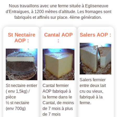
Nous travaillons avec une ferme située à Egliseneuve
d'Entraigues, à 1200 mètres d'altitude. Les fromages sont
fabriqués et affinés sur place. 4ème génération.
St
Nectaire
Cantal
AOP
Salers
AOP
:
AOP
:
:
Salers fermier
St nectaire entier
Cantal fermier
entre deux lait
( env 1,5kg) /
AOP fabriqué à
cru ou vieux,
pièce
la ferme dans le
fabriqué à la
½ st nectaire
Cantal, de moins
ferme.
(env 700g)
de 7 mois à plus
de 7 mois