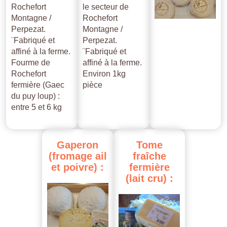
Rochefort
le secteur de
Montagne /
Rochefort
Perpezat.
Montagne /
¨Fabriqué et
Perpezat.
affiné à la ferme.
¨Fabriqué et
Fourme de
affiné à la ferme.
Rochefort
Environ 1kg
fermière (Gaec
pièce
du puy loup) :
entre 5 et 6 kg
Gaperon
Tome
(fromage
ail
fraîche
et
poivre)
:
fermière
(lait
cru)
: