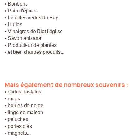
• Bonbons
• Pain d'épices
• Lentilles vertes du Puy
• Huiles
• Vinaigres de Blot l'église
• Savon artisanal
• Producteur de plantes
• et bien d'autres produits...
Mais
également
de
nombreux
souvenirs
:
• cartes postales
• mugs
• boules de neige
• linge de maison
• peluches
• portes clés
• magnets...