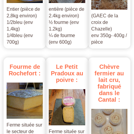
Entier (pièce de
entière (pièce de
2,8kg environ)
2.4kg environ)
(GAEC de la
1/2bleu (env
½ fourme (env
croix de
1,4kg)
1.2kg)
Chazelle)
1/4bleu (env
¼ de fourme
env 350g- 400g /
700g)
(env 600g)
pièce
Fourme
de
Le
Petit
Chèvre
Rochefort
:
Pradoux
au
fermier
au
poivre
:
lait
cru,
fabriqué
dans
le
Cantal
:
Ferme située sur
le secteur de
Ferme située sur