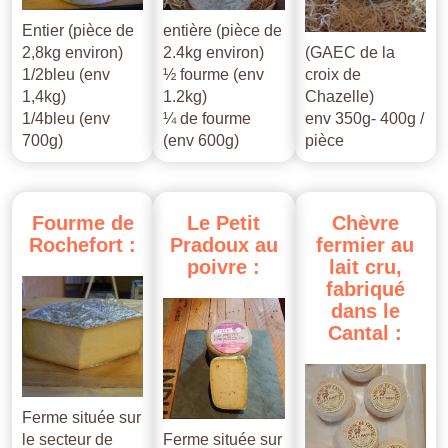
Entier (pièce de
entière (pièce de
2,8kg environ)
2.4kg environ)
(GAEC de la
1/2bleu (env
½ fourme (env
croix de
1,4kg)
1.2kg)
Chazelle)
1/4bleu (env
¼ de fourme
env 350g- 400g /
700g)
(env 600g)
pièce
Fourme
de
Le
Petit
Chèvre
Rochefort
:
Pradoux
au
fermier
au
poivre
:
lait
cru,
fabriqué
dans
le
Cantal
:
Ferme située sur
le secteur de
Ferme située sur