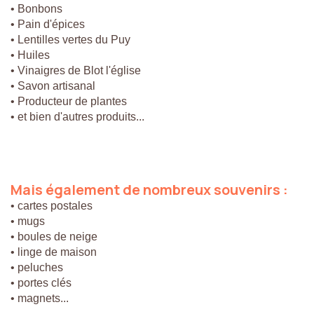
• Bonbons
• Pain d'épices
• Lentilles vertes du Puy
• Huiles
• Vinaigres de Blot l'église
• Savon artisanal
• Producteur de plantes
• et bien d'autres produits...
Mais
également
de
nombreux
souvenirs
:
• cartes postales
• mugs
• boules de neige
• linge de maison
• peluches
• portes clés
• magnets...