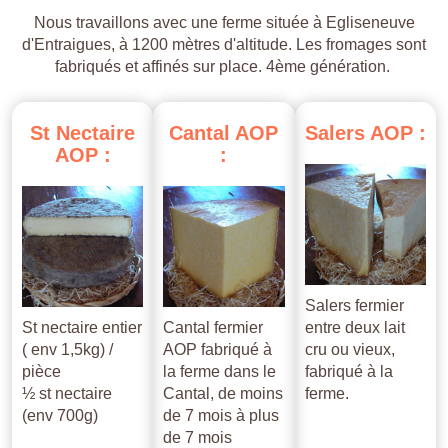
Nous travaillons avec une ferme située à Egliseneuve
d'Entraigues, à 1200 mètres d'altitude. Les fromages sont
fabriqués et affinés sur place. 4ème génération.
St
Nectaire
Cantal
AOP
Salers
AOP
:
AOP
:
:
Salers fermier
St nectaire entier
Cantal fermier
entre deux lait
( env 1,5kg) /
AOP fabriqué à
cru ou vieux,
pièce
la ferme dans le
fabriqué à la
½ st nectaire
Cantal, de moins
ferme.
(env 700g)
de 7 mois à plus
de 7 mois