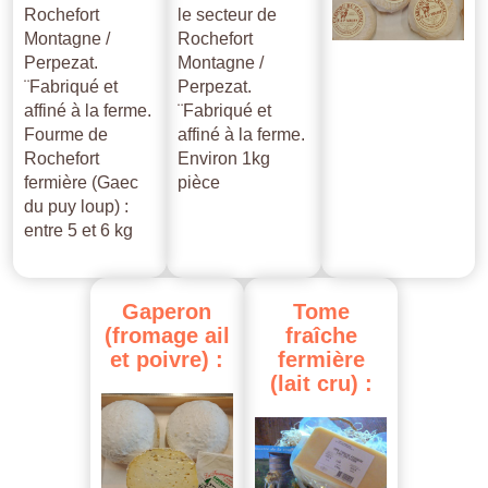
Rochefort
le secteur de
Montagne /
Rochefort
Perpezat.
Montagne /
¨Fabriqué et
Perpezat.
affiné à la ferme.
¨Fabriqué et
Fourme de
affiné à la ferme.
Rochefort
Environ 1kg
fermière (Gaec
pièce
du puy loup) :
entre 5 et 6 kg
Gaperon
Tome
(fromage
ail
fraîche
et
poivre)
:
fermière
(lait
cru)
: