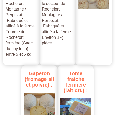
Rochefort
le secteur de
Montagne /
Rochefort
Perpezat.
Montagne /
¨Fabriqué et
Perpezat.
affiné à la ferme.
¨Fabriqué et
Fourme de
affiné à la ferme.
Rochefort
Environ 1kg
fermière (Gaec
pièce
du puy loup) :
entre 5 et 6 kg
Gaperon
Tome
(fromage
ail
fraîche
et
poivre)
:
fermière
(lait
cru)
: