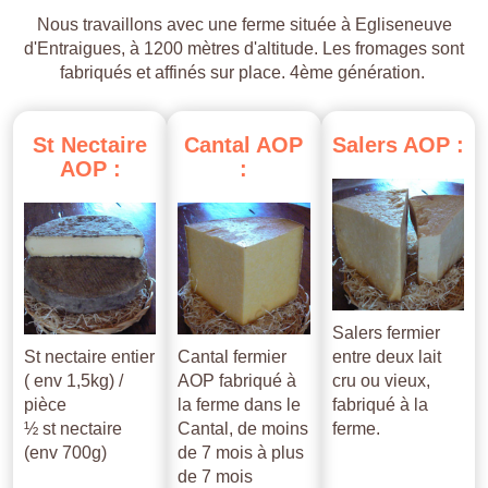
Nous travaillons avec une ferme située à Egliseneuve
d'Entraigues, à 1200 mètres d'altitude. Les fromages sont
fabriqués et affinés sur place. 4ème génération.
St
Nectaire
Cantal
AOP
Salers
AOP
:
AOP
:
:
Salers fermier
St nectaire entier
Cantal fermier
entre deux lait
( env 1,5kg) /
AOP fabriqué à
cru ou vieux,
pièce
la ferme dans le
fabriqué à la
½ st nectaire
Cantal, de moins
ferme.
(env 700g)
de 7 mois à plus
de 7 mois