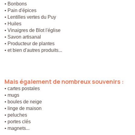
• Bonbons
• Pain d'épices
• Lentilles vertes du Puy
• Huiles
• Vinaigres de Blot l'église
• Savon artisanal
• Producteur de plantes
• et bien d'autres produits...
Mais
également
de
nombreux
souvenirs
:
• cartes postales
• mugs
• boules de neige
• linge de maison
• peluches
• portes clés
• magnets...