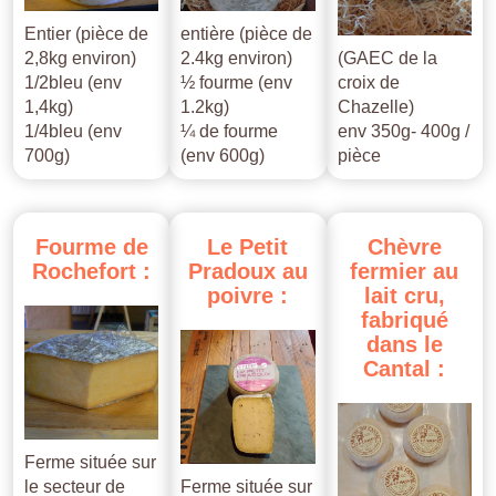
Entier (pièce de
entière (pièce de
2,8kg environ)
2.4kg environ)
(GAEC de la
1/2bleu (env
½ fourme (env
croix de
1,4kg)
1.2kg)
Chazelle)
1/4bleu (env
¼ de fourme
env 350g- 400g /
700g)
(env 600g)
pièce
Fourme
de
Le
Petit
Chèvre
Rochefort
:
Pradoux
au
fermier
au
poivre
:
lait
cru,
fabriqué
dans
le
Cantal
:
Ferme située sur
le secteur de
Ferme située sur