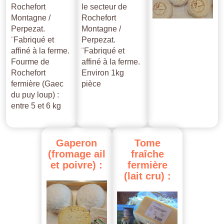
Rochefort
le secteur de
Montagne /
Rochefort
Perpezat.
Montagne /
¨Fabriqué et
Perpezat.
affiné à la ferme.
¨Fabriqué et
Fourme de
affiné à la ferme.
Rochefort
Environ 1kg
fermière (Gaec
pièce
du puy loup) :
entre 5 et 6 kg
Gaperon
Tome
(fromage
ail
fraîche
et
poivre)
:
fermière
(lait
cru)
: