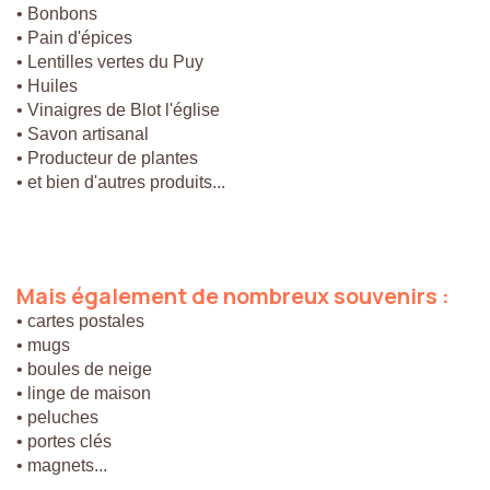
• Bonbons
• Pain d'épices
• Lentilles vertes du Puy
• Huiles
• Vinaigres de Blot l'église
• Savon artisanal
• Producteur de plantes
• et bien d'autres produits...
Mais
également
de
nombreux
souvenirs
:
• cartes postales
• mugs
• boules de neige
• linge de maison
• peluches
• portes clés
• magnets...