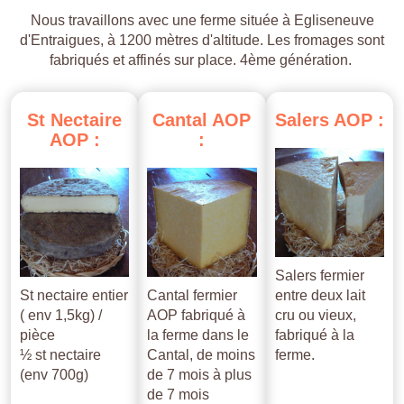
Nous travaillons avec une ferme située à Egliseneuve
d'Entraigues, à 1200 mètres d'altitude. Les fromages sont
fabriqués et affinés sur place. 4ème génération.
St
Nectaire
Cantal
AOP
Salers
AOP
:
AOP
:
:
Salers fermier
St nectaire entier
Cantal fermier
entre deux lait
( env 1,5kg) /
AOP fabriqué à
cru ou vieux,
pièce
la ferme dans le
fabriqué à la
½ st nectaire
Cantal, de moins
ferme.
(env 700g)
de 7 mois à plus
de 7 mois