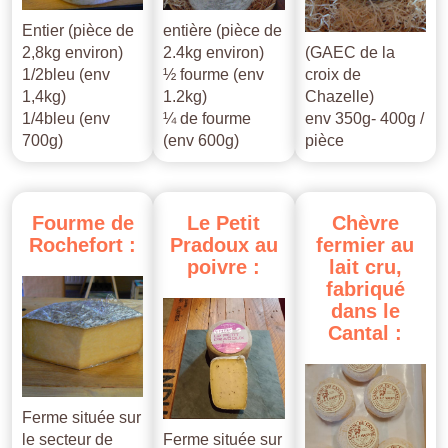
Entier (pièce de
entière (pièce de
2,8kg environ)
2.4kg environ)
(GAEC de la
1/2bleu (env
½ fourme (env
croix de
1,4kg)
1.2kg)
Chazelle)
1/4bleu (env
¼ de fourme
env 350g- 400g /
700g)
(env 600g)
pièce
Fourme
de
Le
Petit
Chèvre
Rochefort
:
Pradoux
au
fermier
au
poivre
:
lait
cru,
fabriqué
dans
le
Cantal
:
Ferme située sur
le secteur de
Ferme située sur