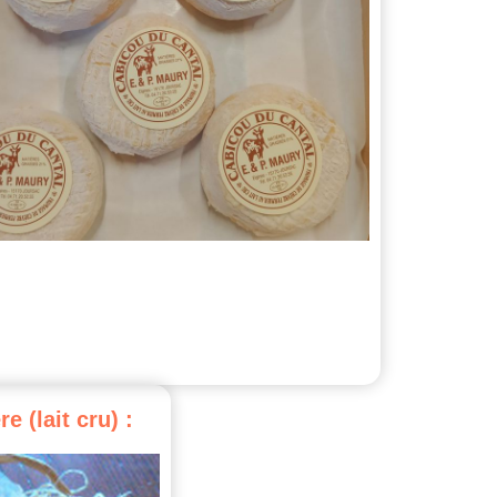
re
(lait
cru)
: