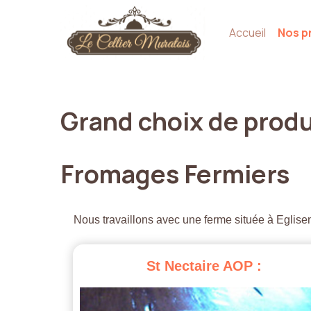
Accueil
Nos p
Grand
choix
de
produ
Fromages
Fermiers
Nous travaillons avec une ferme située à Eglisen
St
Nectaire
AOP
: