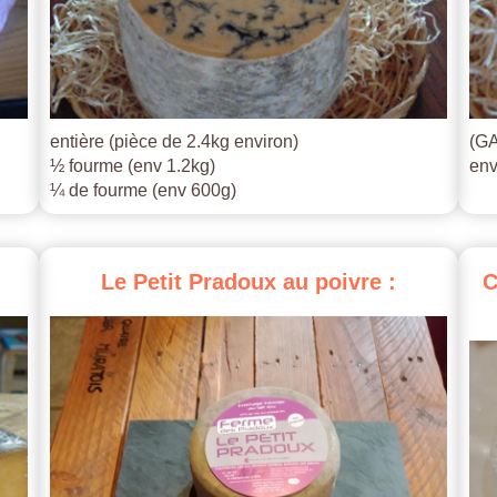
entière (pièce de 2.4kg environ)
(GA
½ fourme (env 1.2kg)
env
¼ de fourme (env 600g)
Le
Petit
Pradoux
au
poivre
:
C