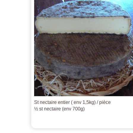
St nectaire entier ( env 1,5kg) / pièce
½ st nectaire (env 700g)