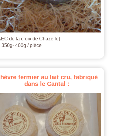
EC de la croix de Chazelle)
 350g- 400g / pièce
hèvre
fermier
au
lait
cru,
fabriqué
dans
le
Cantal
: