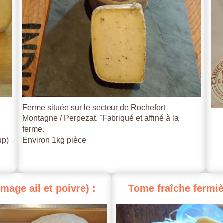
Ferme située sur le secteur de Rochefort
Montagne / Perpezat. ¨Fabriqué et affiné à la
ferme.
up)
Environ 1kg pièce
omage
ail
et
poivre)
:
Tome
fraîche
fermiè