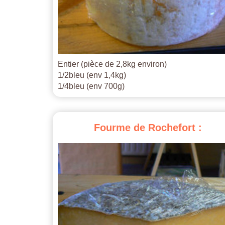
Entier (pièce de 2,8kg environ)
1/2bleu (env 1,4kg)
1/4bleu (env 700g)
Fourme
de
Rochefort
: