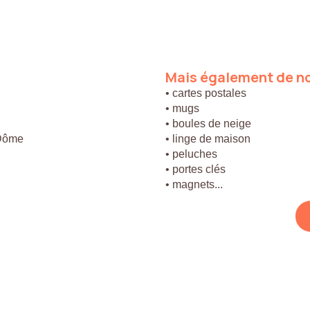
Mais
également
de
n
• cartes postales
• mugs
• boules de neige
 Dôme
• linge de maison
• peluches
• portes clés
• magnets...