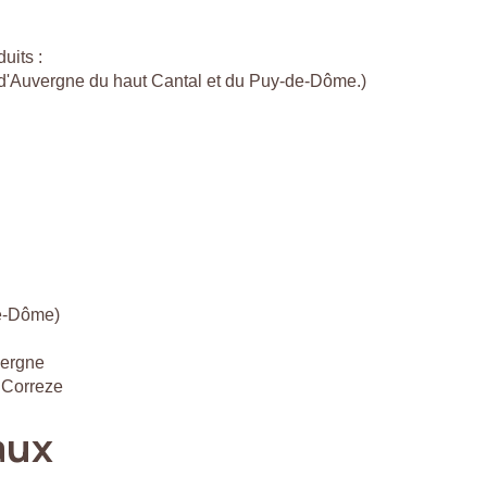
uits :
c d'Auvergne du haut Cantal et du Puy-de-Dôme.)
de-Dôme)
vergne
 Correze
aux