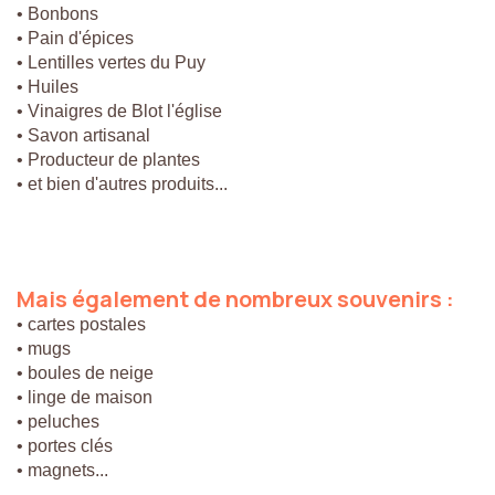
• Bonbons
• Pain d'épices
• Lentilles vertes du Puy
• Huiles
• Vinaigres de Blot l'église
• Savon artisanal
• Producteur de plantes
• et bien d'autres produits...
Mais
également
de
nombreux
souvenirs
:
• cartes postales
• mugs
• boules de neige
• linge de maison
• peluches
• portes clés
• magnets...