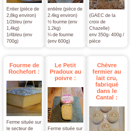
Entier (pièce de
entière (pièce de
2,8kg environ)
2.4kg environ)
(GAEC de la
1/2bleu (env
½ fourme (env
croix de
1,4kg)
1.2kg)
Chazelle)
1/4bleu (env
¼ de fourme
env 350g- 400g /
700g)
(env 600g)
pièce
Fourme
de
Le
Petit
Chèvre
Rochefort
:
Pradoux
au
fermier
au
poivre
:
lait
cru,
fabriqué
dans
le
Cantal
:
Ferme située sur
le secteur de
Ferme située sur