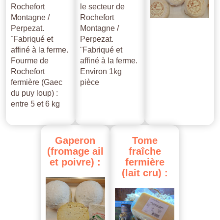
Rochefort
le secteur de
Montagne /
Rochefort
Perpezat.
Montagne /
¨Fabriqué et
Perpezat.
affiné à la ferme.
¨Fabriqué et
Fourme de
affiné à la ferme.
Rochefort
Environ 1kg
fermière (Gaec
pièce
du puy loup) :
entre 5 et 6 kg
Gaperon
Tome
(fromage
ail
fraîche
et
poivre)
:
fermière
(lait
cru)
: