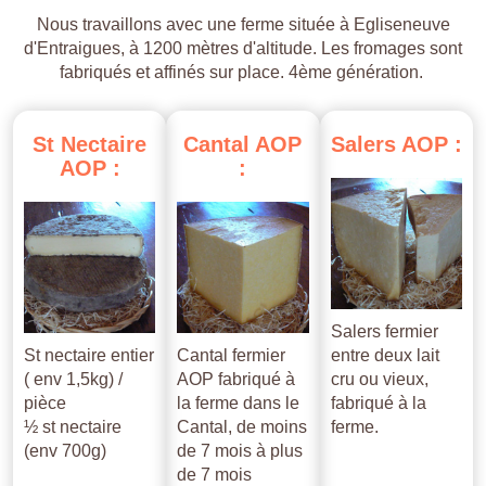
Nous travaillons avec une ferme située à Egliseneuve
d'Entraigues, à 1200 mètres d'altitude. Les fromages sont
fabriqués et affinés sur place. 4ème génération.
St
Nectaire
Cantal
AOP
Salers
AOP
:
AOP
:
:
Salers fermier
St nectaire entier
Cantal fermier
entre deux lait
( env 1,5kg) /
AOP fabriqué à
cru ou vieux,
pièce
la ferme dans le
fabriqué à la
½ st nectaire
Cantal, de moins
ferme.
(env 700g)
de 7 mois à plus
de 7 mois