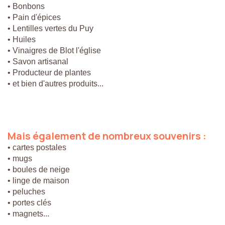
• Bonbons
• Pain d'épices
• Lentilles vertes du Puy
• Huiles
• Vinaigres de Blot l'église
• Savon artisanal
• Producteur de plantes
• et bien d'autres produits...
Mais
également
de
nombreux
souvenirs
:
• cartes postales
• mugs
• boules de neige
• linge de maison
• peluches
• portes clés
• magnets...