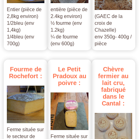
Entier (pièce de
entière (pièce de
2,8kg environ)
2.4kg environ)
(GAEC de la
1/2bleu (env
½ fourme (env
croix de
1,4kg)
1.2kg)
Chazelle)
1/4bleu (env
¼ de fourme
env 350g- 400g /
700g)
(env 600g)
pièce
Fourme
de
Le
Petit
Chèvre
Rochefort
:
Pradoux
au
fermier
au
poivre
:
lait
cru,
fabriqué
dans
le
Cantal
:
Ferme située sur
le secteur de
Ferme située sur