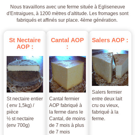
Nous travaillons avec une ferme située à Egliseneuve
d'Entraigues, à 1200 mètres d'altitude. Les fromages sont
fabriqués et affinés sur place. 4ème génération.
St
Nectaire
Cantal
AOP
Salers
AOP
:
AOP
:
:
Salers fermier
St nectaire entier
Cantal fermier
entre deux lait
( env 1,5kg) /
AOP fabriqué à
cru ou vieux,
pièce
la ferme dans le
fabriqué à la
½ st nectaire
Cantal, de moins
ferme.
(env 700g)
de 7 mois à plus
de 7 mois