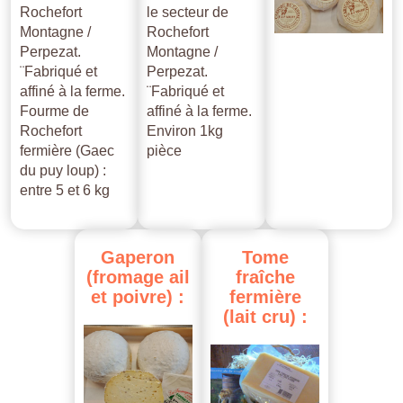
Rochefort
le secteur de
Montagne /
Rochefort
Perpezat.
Montagne /
¨Fabriqué et
Perpezat.
affiné à la ferme.
¨Fabriqué et
Fourme de
affiné à la ferme.
Rochefort
Environ 1kg
fermière (Gaec
pièce
du puy loup) :
entre 5 et 6 kg
Gaperon
Tome
(fromage
ail
fraîche
et
poivre)
:
fermière
(lait
cru)
: