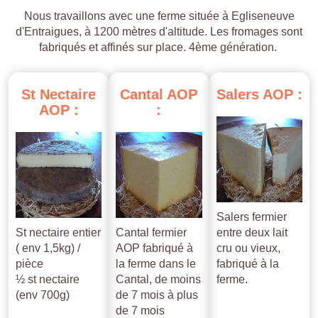
Nous travaillons avec une ferme située à Egliseneuve
d'Entraigues, à 1200 mètres d'altitude. Les fromages sont
fabriqués et affinés sur place. 4ème génération.
St
Nectaire
Cantal
AOP
Salers
AOP
:
AOP
:
:
Salers fermier
St nectaire entier
Cantal fermier
entre deux lait
( env 1,5kg) /
AOP fabriqué à
cru ou vieux,
pièce
la ferme dans le
fabriqué à la
½ st nectaire
Cantal, de moins
ferme.
(env 700g)
de 7 mois à plus
de 7 mois