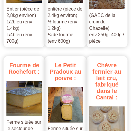
Entier (pièce de
entière (pièce de
2,8kg environ)
2.4kg environ)
(GAEC de la
1/2bleu (env
½ fourme (env
croix de
1,4kg)
1.2kg)
Chazelle)
1/4bleu (env
¼ de fourme
env 350g- 400g /
700g)
(env 600g)
pièce
Fourme
de
Le
Petit
Chèvre
Rochefort
:
Pradoux
au
fermier
au
poivre
:
lait
cru,
fabriqué
dans
le
Cantal
:
Ferme située sur
le secteur de
Ferme située sur