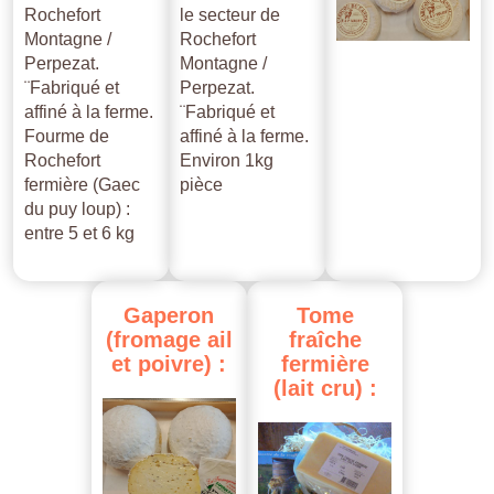
Rochefort
le secteur de
Montagne /
Rochefort
Perpezat.
Montagne /
¨Fabriqué et
Perpezat.
affiné à la ferme.
¨Fabriqué et
Fourme de
affiné à la ferme.
Rochefort
Environ 1kg
fermière (Gaec
pièce
du puy loup) :
entre 5 et 6 kg
Gaperon
Tome
(fromage
ail
fraîche
et
poivre)
:
fermière
(lait
cru)
: