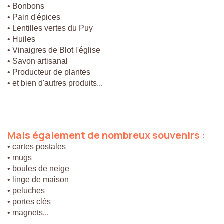
• Bonbons
• Pain d'épices
• Lentilles vertes du Puy
• Huiles
• Vinaigres de Blot l'église
• Savon artisanal
• Producteur de plantes
• et bien d'autres produits...
Mais
également
de
nombreux
souvenirs
:
• cartes postales
• mugs
• boules de neige
• linge de maison
• peluches
• portes clés
• magnets...