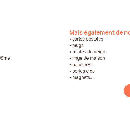
Mais
également
de
n
• cartes postales
• mugs
• boules de neige
 Dôme
• linge de maison
• peluches
• portes clés
• magnets...