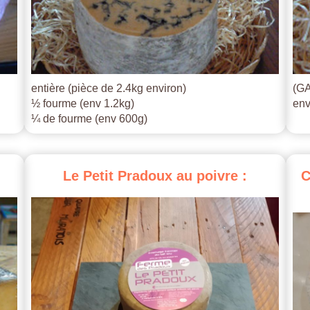
entière (pièce de 2.4kg environ)
(GA
½ fourme (env 1.2kg)
env
¼ de fourme (env 600g)
Le
Petit
Pradoux
au
poivre
:
C