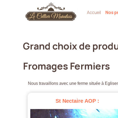
Accueil
Nos p
Grand
choix
de
produ
Fromages
Fermiers
Nous travaillons avec une ferme située à Eglisen
St
Nectaire
AOP
: