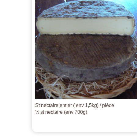
St nectaire entier ( env 1,5kg) / pièce
½ st nectaire (env 700g)