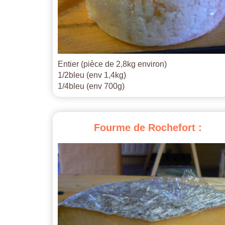
Entier (pièce de 2,8kg environ)
1/2bleu (env 1,4kg)
1/4bleu (env 700g)
Fourme
de
Rochefort
: