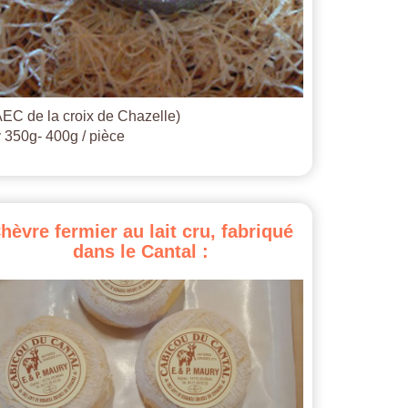
EC de la croix de Chazelle)
 350g- 400g / pièce
hèvre
fermier
au
lait
cru,
fabriqué
dans
le
Cantal
: