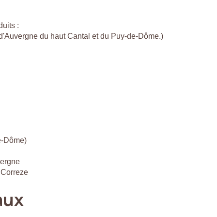
uits :
c d'Auvergne du haut Cantal et du Puy-de-Dôme.)
de-Dôme)
vergne
 Correze
aux