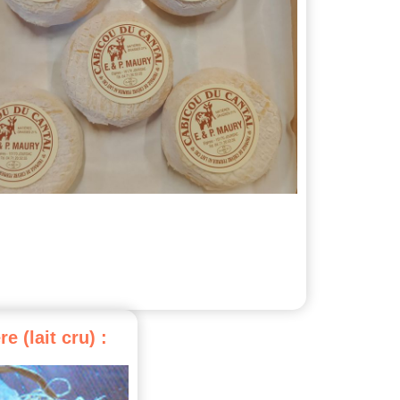
re
(lait
cru)
: