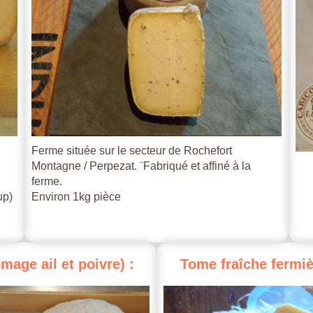
Ferme située sur le secteur de Rochefort
Montagne / Perpezat. ¨Fabriqué et affiné à la
ferme.
up)
Environ 1kg pièce
omage
ail
et
poivre)
:
Tome
fraîche
fermiè