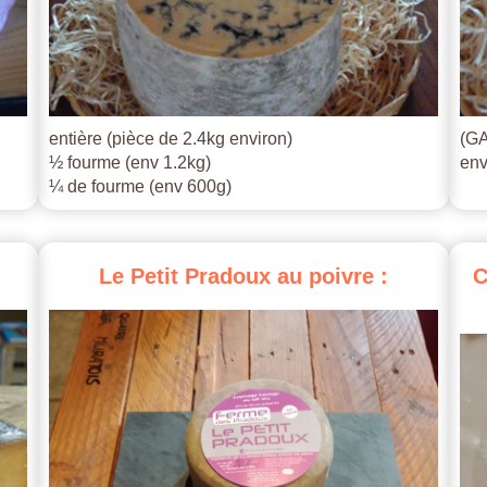
entière (pièce de 2.4kg environ)
(GA
½ fourme (env 1.2kg)
env
¼ de fourme (env 600g)
Le
Petit
Pradoux
au
poivre
:
C