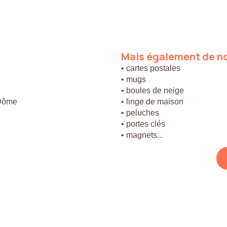
Mais
également
de
n
• cartes postales
• mugs
• boules de neige
 Dôme
• linge de maison
• peluches
• portes clés
• magnets...