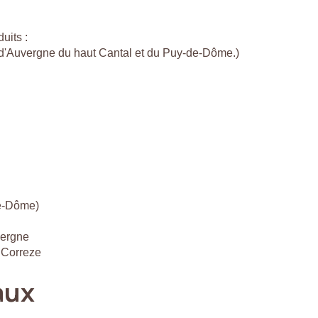
uits :
c d'Auvergne du haut Cantal et du Puy-de-Dôme.)
de-Dôme)
vergne
 Correze
aux