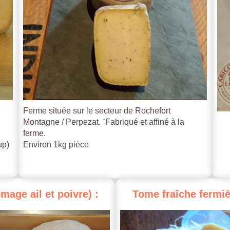
Ferme située sur le secteur de Rochefort
Montagne / Perpezat. ¨Fabriqué et affiné à la
ferme.
up)
Environ 1kg pièce
omage
ail
et
poivre)
:
Tome
fraîche
fermiè