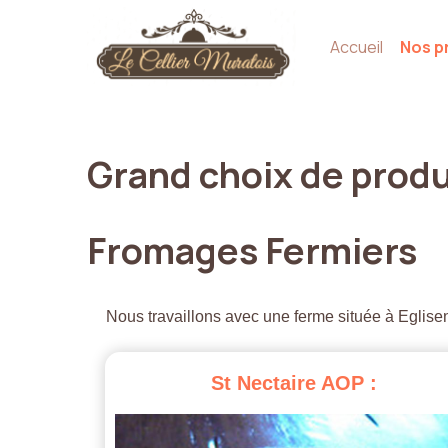
Accueil
Nos p
Grand
choix
de
produ
Fromages
Fermiers
Nous travaillons avec une ferme située à Eglisen
St
Nectaire
AOP
: