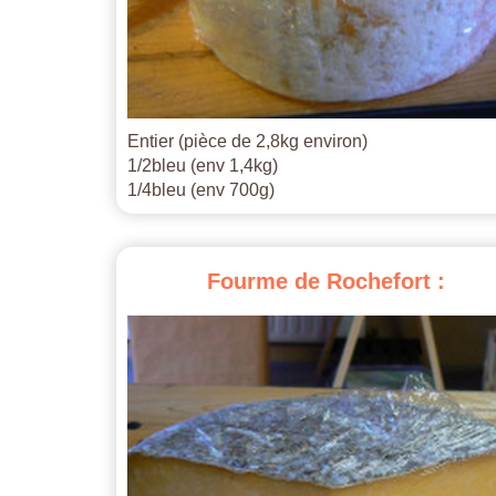
Entier (pièce de 2,8kg environ)
1/2bleu (env 1,4kg)
1/4bleu (env 700g)
Fourme
de
Rochefort
: