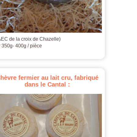
EC de la croix de Chazelle)
 350g- 400g / pièce
hèvre
fermier
au
lait
cru,
fabriqué
dans
le
Cantal
: