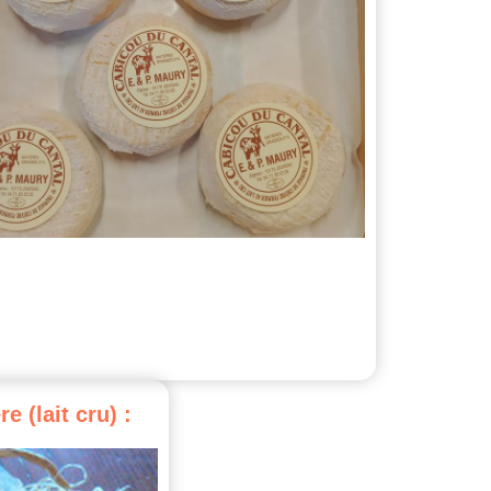
re
(lait
cru)
: