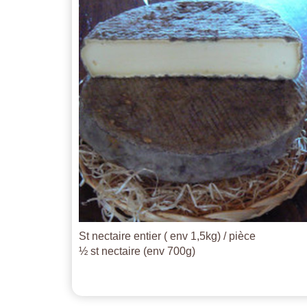
St nectaire entier ( env 1,5kg) / pièce
½ st nectaire (env 700g)