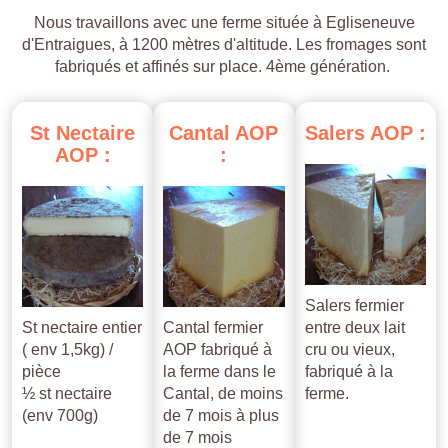
Nous travaillons avec une ferme située à Egliseneuve
d'Entraigues, à 1200 mètres d'altitude. Les fromages sont
fabriqués et affinés sur place. 4ème génération.
St
Nectaire
Cantal
AOP
Salers
AOP
:
AOP
:
:
Salers fermier
St nectaire entier
Cantal fermier
entre deux lait
( env 1,5kg) /
AOP fabriqué à
cru ou vieux,
pièce
la ferme dans le
fabriqué à la
½ st nectaire
Cantal, de moins
ferme.
(env 700g)
de 7 mois à plus
de 7 mois