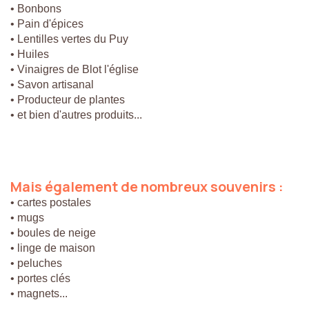
• Bonbons
• Pain d'épices
• Lentilles vertes du Puy
• Huiles
• Vinaigres de Blot l'église
• Savon artisanal
• Producteur de plantes
• et bien d'autres produits...
Mais
également
de
nombreux
souvenirs
:
• cartes postales
• mugs
• boules de neige
• linge de maison
• peluches
• portes clés
• magnets...