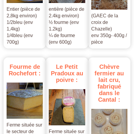
Entier (pièce de
entière (pièce de
2,8kg environ)
2.4kg environ)
(GAEC de la
1/2bleu (env
½ fourme (env
croix de
1,4kg)
1.2kg)
Chazelle)
1/4bleu (env
¼ de fourme
env 350g- 400g /
700g)
(env 600g)
pièce
Fourme
de
Le
Petit
Chèvre
Rochefort
:
Pradoux
au
fermier
au
poivre
:
lait
cru,
fabriqué
dans
le
Cantal
:
Ferme située sur
le secteur de
Ferme située sur