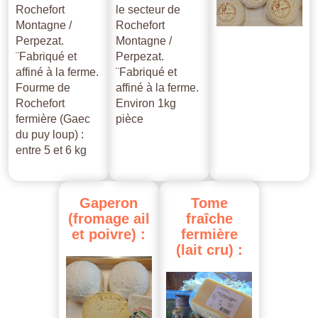
Rochefort
le secteur de
Montagne /
Rochefort
Perpezat.
Montagne /
¨Fabriqué et
Perpezat.
affiné à la ferme.
¨Fabriqué et
Fourme de
affiné à la ferme.
Rochefort
Environ 1kg
fermière (Gaec
pièce
du puy loup) :
entre 5 et 6 kg
Gaperon
Tome
(fromage
ail
fraîche
et
poivre)
:
fermière
(lait
cru)
: