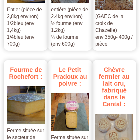
Entier (pièce de
entière (pièce de
2,8kg environ)
2.4kg environ)
(GAEC de la
1/2bleu (env
½ fourme (env
croix de
1,4kg)
1.2kg)
Chazelle)
1/4bleu (env
¼ de fourme
env 350g- 400g /
700g)
(env 600g)
pièce
Fourme
de
Le
Petit
Chèvre
Rochefort
:
Pradoux
au
fermier
au
poivre
:
lait
cru,
fabriqué
dans
le
Cantal
:
Ferme située sur
le secteur de
Ferme située sur