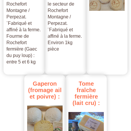
Rochefort
le secteur de
Montagne /
Rochefort
Perpezat.
Montagne /
¨Fabriqué et
Perpezat.
affiné à la ferme.
¨Fabriqué et
Fourme de
affiné à la ferme.
Rochefort
Environ 1kg
fermière (Gaec
pièce
du puy loup) :
entre 5 et 6 kg
Gaperon
Tome
(fromage
ail
fraîche
et
poivre)
:
fermière
(lait
cru)
: