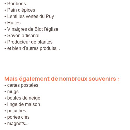
• Bonbons
• Pain d'épices
• Lentilles vertes du Puy
• Huiles
• Vinaigres de Blot l'église
• Savon artisanal
• Producteur de plantes
• et bien d'autres produits...
Mais
également
de
nombreux
souvenirs
:
• cartes postales
• mugs
• boules de neige
• linge de maison
• peluches
• portes clés
• magnets...