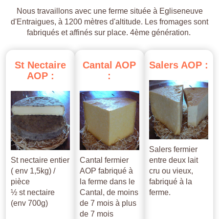
Nous travaillons avec une ferme située à Egliseneuve
d'Entraigues, à 1200 mètres d'altitude. Les fromages sont
fabriqués et affinés sur place. 4ème génération.
St
Nectaire
Cantal
AOP
Salers
AOP
:
AOP
:
:
Salers fermier
St nectaire entier
Cantal fermier
entre deux lait
( env 1,5kg) /
AOP fabriqué à
cru ou vieux,
pièce
la ferme dans le
fabriqué à la
½ st nectaire
Cantal, de moins
ferme.
(env 700g)
de 7 mois à plus
de 7 mois