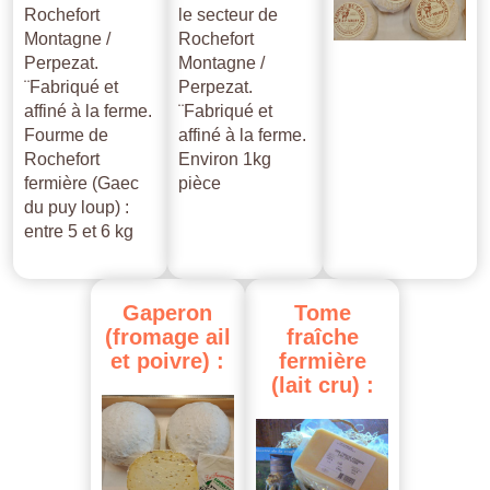
Rochefort
le secteur de
Montagne /
Rochefort
Perpezat.
Montagne /
¨Fabriqué et
Perpezat.
affiné à la ferme.
¨Fabriqué et
Fourme de
affiné à la ferme.
Rochefort
Environ 1kg
fermière (Gaec
pièce
du puy loup) :
entre 5 et 6 kg
Gaperon
Tome
(fromage
ail
fraîche
et
poivre)
:
fermière
(lait
cru)
: