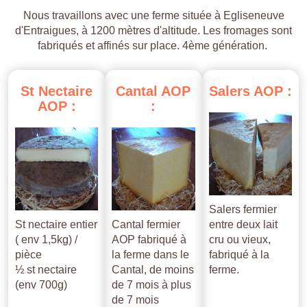
Nous travaillons avec une ferme située à Egliseneuve
d'Entraigues, à 1200 mètres d'altitude. Les fromages sont
fabriqués et affinés sur place. 4ème génération.
St
Nectaire
Cantal
AOP
Salers
AOP
:
AOP
:
:
Salers fermier
St nectaire entier
Cantal fermier
entre deux lait
( env 1,5kg) /
AOP fabriqué à
cru ou vieux,
pièce
la ferme dans le
fabriqué à la
½ st nectaire
Cantal, de moins
ferme.
(env 700g)
de 7 mois à plus
de 7 mois