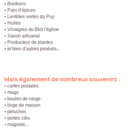
• Bonbons
• Pain d'épices
• Lentilles vertes du Puy
• Huiles
• Vinaigres de Blot l'église
• Savon artisanal
• Producteur de plantes
• et bien d'autres produits...
Mais
également
de
nombreux
souvenirs
:
• cartes postales
• mugs
• boules de neige
• linge de maison
• peluches
• portes clés
• magnets...