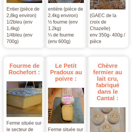
Entier (pièce de
entière (pièce de
2,8kg environ)
2.4kg environ)
(GAEC de la
1/2bleu (env
½ fourme (env
croix de
1,4kg)
1.2kg)
Chazelle)
1/4bleu (env
¼ de fourme
env 350g- 400g /
700g)
(env 600g)
pièce
Fourme
de
Le
Petit
Chèvre
Rochefort
:
Pradoux
au
fermier
au
poivre
:
lait
cru,
fabriqué
dans
le
Cantal
:
Ferme située sur
le secteur de
Ferme située sur