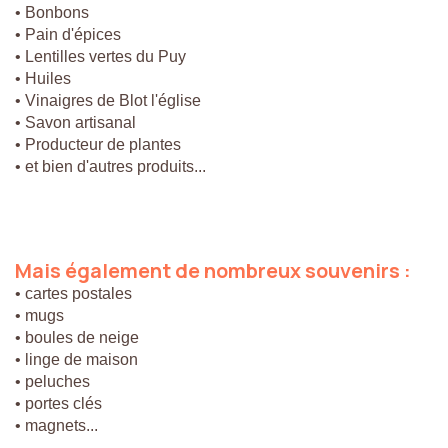
• Bonbons
• Pain d'épices
• Lentilles vertes du Puy
• Huiles
• Vinaigres de Blot l'église
• Savon artisanal
• Producteur de plantes
• et bien d'autres produits...
Mais
également
de
nombreux
souvenirs
:
• cartes postales
• mugs
• boules de neige
• linge de maison
• peluches
• portes clés
• magnets...