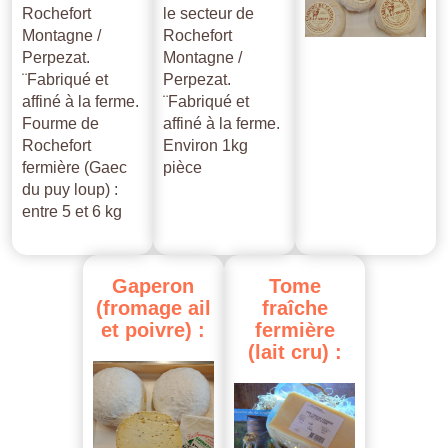
Rochefort
le secteur de
Montagne /
Rochefort
Perpezat.
Montagne /
¨Fabriqué et
Perpezat.
affiné à la ferme.
¨Fabriqué et
Fourme de
affiné à la ferme.
Rochefort
Environ 1kg
fermière (Gaec
pièce
du puy loup) :
entre 5 et 6 kg
Gaperon
Tome
(fromage
ail
fraîche
et
poivre)
:
fermière
(lait
cru)
: