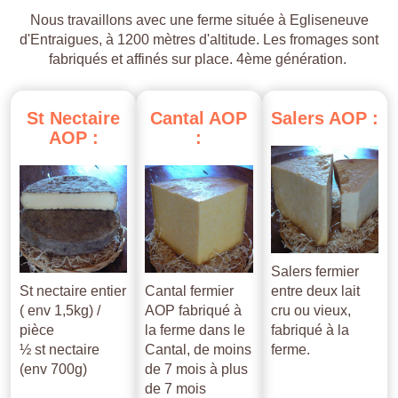
Nous travaillons avec une ferme située à Egliseneuve
d'Entraigues, à 1200 mètres d'altitude. Les fromages sont
fabriqués et affinés sur place. 4ème génération.
St
Nectaire
Cantal
AOP
Salers
AOP
:
AOP
:
:
Salers fermier
St nectaire entier
Cantal fermier
entre deux lait
( env 1,5kg) /
AOP fabriqué à
cru ou vieux,
pièce
la ferme dans le
fabriqué à la
½ st nectaire
Cantal, de moins
ferme.
(env 700g)
de 7 mois à plus
de 7 mois