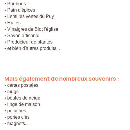
• Bonbons
• Pain d'épices
• Lentilles vertes du Puy
• Huiles
• Vinaigres de Blot l'église
• Savon artisanal
• Producteur de plantes
• et bien d'autres produits...
Mais
également
de
nombreux
souvenirs
:
• cartes postales
• mugs
• boules de neige
• linge de maison
• peluches
• portes clés
• magnets...