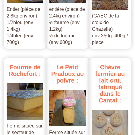
Entier (pièce de
entière (pièce de
2,8kg environ)
2.4kg environ)
(GAEC de la
1/2bleu (env
½ fourme (env
croix de
1,4kg)
1.2kg)
Chazelle)
1/4bleu (env
¼ de fourme
env 350g- 400g /
700g)
(env 600g)
pièce
Fourme
de
Le
Petit
Chèvre
Rochefort
:
Pradoux
au
fermier
au
poivre
:
lait
cru,
fabriqué
dans
le
Cantal
:
Ferme située sur
le secteur de
Ferme située sur