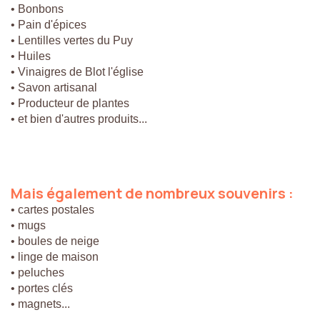
• Bonbons
• Pain d'épices
• Lentilles vertes du Puy
• Huiles
• Vinaigres de Blot l'église
• Savon artisanal
• Producteur de plantes
• et bien d'autres produits...
Mais
également
de
nombreux
souvenirs
:
• cartes postales
• mugs
• boules de neige
• linge de maison
• peluches
• portes clés
• magnets...