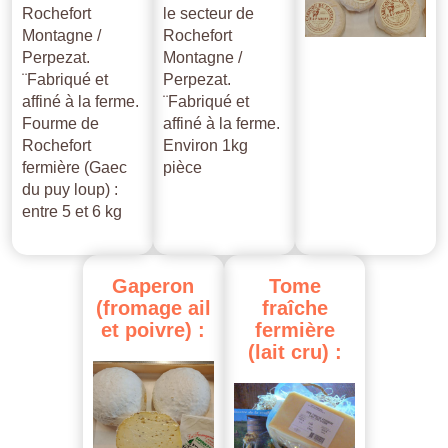
Rochefort
le secteur de
Montagne /
Rochefort
Perpezat.
Montagne /
¨Fabriqué et
Perpezat.
affiné à la ferme.
¨Fabriqué et
Fourme de
affiné à la ferme.
Rochefort
Environ 1kg
fermière (Gaec
pièce
du puy loup) :
entre 5 et 6 kg
Gaperon
Tome
(fromage
ail
fraîche
et
poivre)
:
fermière
(lait
cru)
: