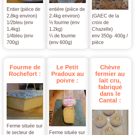
Entier (pièce de
entière (pièce de
2,8kg environ)
2.4kg environ)
(GAEC de la
1/2bleu (env
½ fourme (env
croix de
1,4kg)
1.2kg)
Chazelle)
1/4bleu (env
¼ de fourme
env 350g- 400g /
700g)
(env 600g)
pièce
Fourme
de
Le
Petit
Chèvre
Rochefort
:
Pradoux
au
fermier
au
poivre
:
lait
cru,
fabriqué
dans
le
Cantal
:
Ferme située sur
le secteur de
Ferme située sur