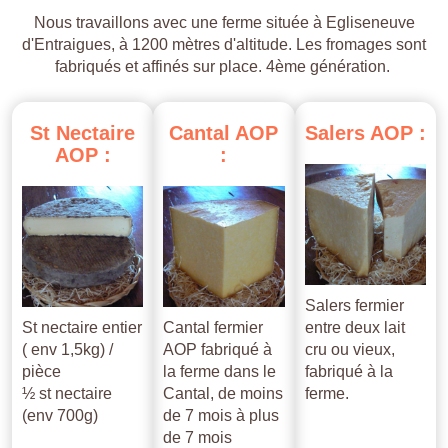
Nous travaillons avec une ferme située à Egliseneuve
d'Entraigues, à 1200 mètres d'altitude. Les fromages sont
fabriqués et affinés sur place. 4ème génération.
St
Nectaire
Cantal
AOP
Salers
AOP
:
AOP
:
:
Salers fermier
St nectaire entier
Cantal fermier
entre deux lait
( env 1,5kg) /
AOP fabriqué à
cru ou vieux,
pièce
la ferme dans le
fabriqué à la
½ st nectaire
Cantal, de moins
ferme.
(env 700g)
de 7 mois à plus
de 7 mois