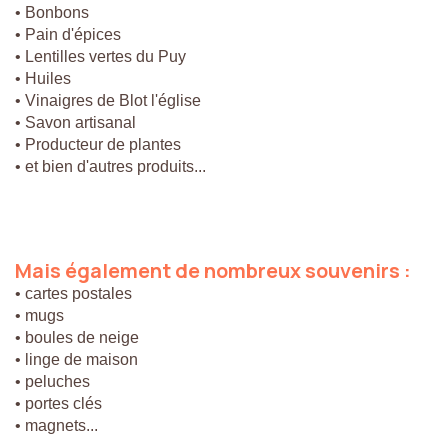
• Bonbons
• Pain d'épices
• Lentilles vertes du Puy
• Huiles
• Vinaigres de Blot l'église
• Savon artisanal
• Producteur de plantes
• et bien d'autres produits...
Mais
également
de
nombreux
souvenirs
:
• cartes postales
• mugs
• boules de neige
• linge de maison
• peluches
• portes clés
• magnets...