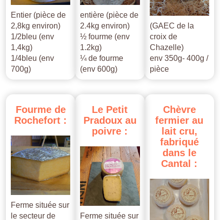
Entier (pièce de
entière (pièce de
2,8kg environ)
2.4kg environ)
(GAEC de la
1/2bleu (env
½ fourme (env
croix de
1,4kg)
1.2kg)
Chazelle)
1/4bleu (env
¼ de fourme
env 350g- 400g /
700g)
(env 600g)
pièce
Fourme
de
Le
Petit
Chèvre
Rochefort
:
Pradoux
au
fermier
au
poivre
:
lait
cru,
fabriqué
dans
le
Cantal
:
Ferme située sur
le secteur de
Ferme située sur