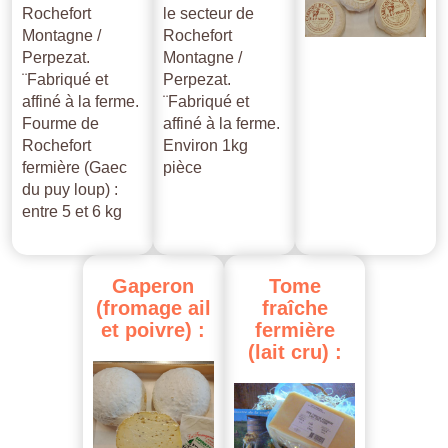
Rochefort
le secteur de
Montagne /
Rochefort
Perpezat.
Montagne /
¨Fabriqué et
Perpezat.
affiné à la ferme.
¨Fabriqué et
Fourme de
affiné à la ferme.
Rochefort
Environ 1kg
fermière (Gaec
pièce
du puy loup) :
entre 5 et 6 kg
Gaperon
Tome
(fromage
ail
fraîche
et
poivre)
:
fermière
(lait
cru)
: