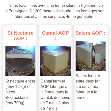
Nous travaillons avec une ferme située à Egliseneuve
d'Entraigues, à 1200 mètres d'altitude. Les fromages sont
fabriqués et affinés sur place. 4ème génération.
St
Nectaire
Cantal
AOP
Salers
AOP
:
AOP
:
:
Salers fermier
St nectaire entier
Cantal fermier
entre deux lait
( env 1,5kg) /
AOP fabriqué à
cru ou vieux,
pièce
la ferme dans le
fabriqué à la
½ st nectaire
Cantal, de moins
ferme.
(env 700g)
de 7 mois à plus
de 7 mois