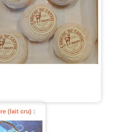
re
(lait
cru)
: