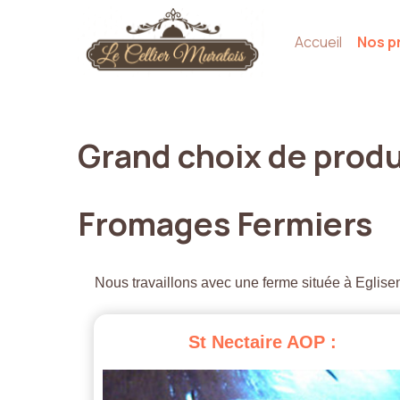
Accueil
Nos p
Grand
choix
de
produ
Fromages
Fermiers
Nous travaillons avec une ferme située à Eglisen
St
Nectaire
AOP
: