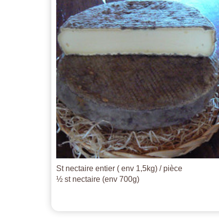
St nectaire entier ( env 1,5kg) / pièce
½ st nectaire (env 700g)