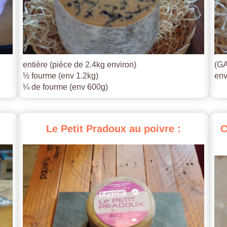
entière (pièce de 2.4kg environ)
(GA
½ fourme (env 1.2kg)
env
¼ de fourme (env 600g)
Le
Petit
Pradoux
au
poivre
:
C