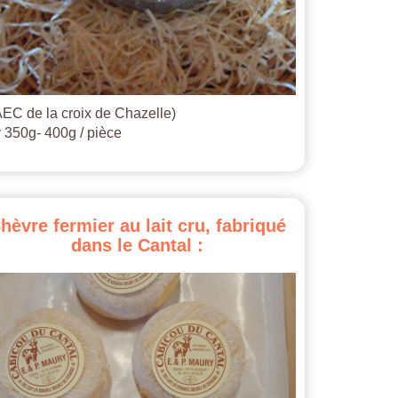
EC de la croix de Chazelle)
 350g- 400g / pièce
hèvre
fermier
au
lait
cru,
fabriqué
dans
le
Cantal
: