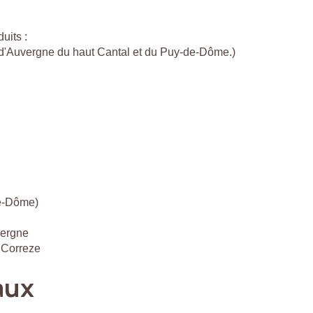
uits :
c d'Auvergne du haut Cantal et du Puy-de-Dôme.)
de-Dôme)
vergne
 Correze
aux