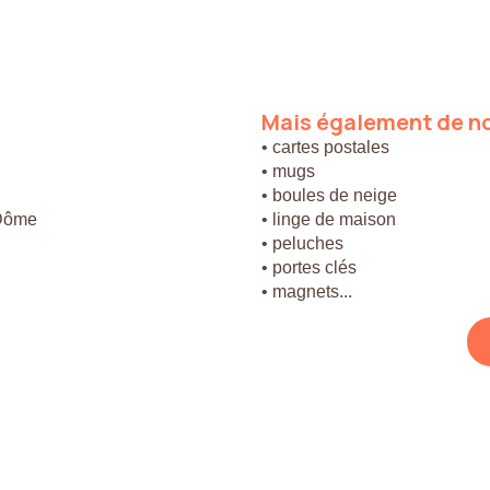
Mais
également
de
n
• cartes postales
• mugs
• boules de neige
 Dôme
• linge de maison
• peluches
• portes clés
• magnets...