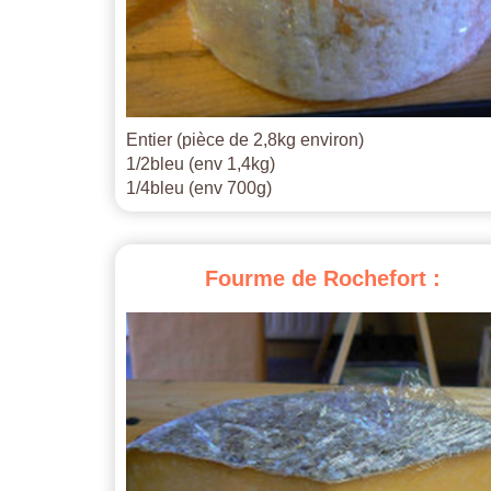
Entier (pièce de 2,8kg environ)
1/2bleu (env 1,4kg)
1/4bleu (env 700g)
Fourme
de
Rochefort
: