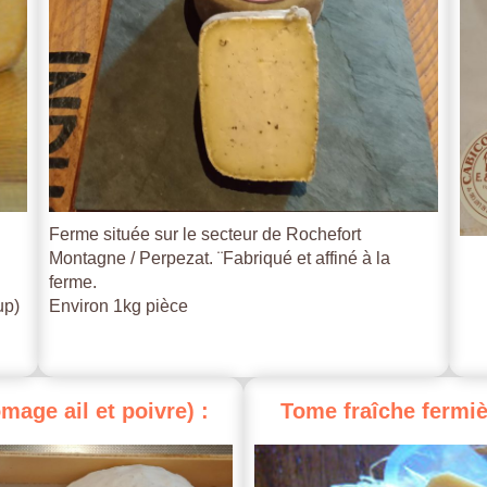
Ferme située sur le secteur de Rochefort
Montagne / Perpezat. ¨Fabriqué et affiné à la
ferme.
up)
Environ 1kg pièce
omage
ail
et
poivre)
:
Tome
fraîche
fermiè