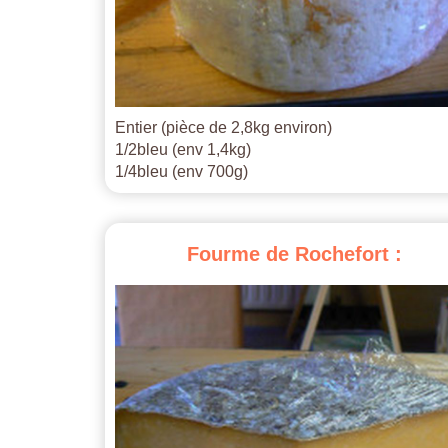
Entier (pièce de 2,8kg environ)
1/2bleu (env 1,4kg)
1/4bleu (env 700g)
Fourme
de
Rochefort
: