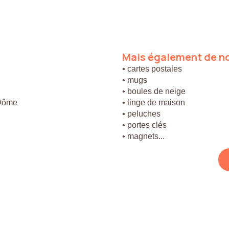
Mais
également
de
n
• cartes postales
• mugs
• boules de neige
 Dôme
• linge de maison
• peluches
• portes clés
• magnets...