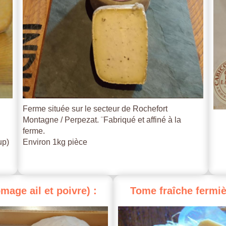
Ferme située sur le secteur de Rochefort
Montagne / Perpezat. ¨Fabriqué et affiné à la
ferme.
up)
Environ 1kg pièce
omage
ail
et
poivre)
:
Tome
fraîche
fermiè