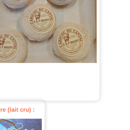
re
(lait
cru)
: