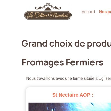
Accueil
Nos p
Grand
choix
de
produ
Fromages
Fermiers
Nous travaillons avec une ferme située à Eglisen
St
Nectaire
AOP
: