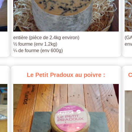
entière (pièce de 2.4kg environ)
(GA
½ fourme (env 1.2kg)
env
¼ de fourme (env 600g)
Le
Petit
Pradoux
au
poivre
:
C