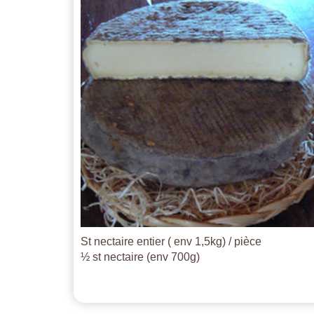
St nectaire entier ( env 1,5kg) / pièce
½ st nectaire (env 700g)