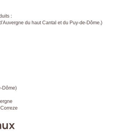
uits :
c d'Auvergne du haut Cantal et du Puy-de-Dôme.)
de-Dôme)
vergne
 Correze
aux