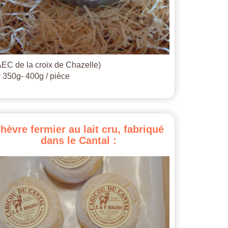
EC de la croix de Chazelle)
 350g- 400g / pièce
hèvre
fermier
au
lait
cru,
fabriqué
dans
le
Cantal
: