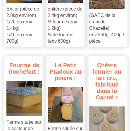
Entier (pièce de
entière (pièce de
2,8kg environ)
2.4kg environ)
(GAEC de la
1/2bleu (env
½ fourme (env
croix de
1,4kg)
1.2kg)
Chazelle)
1/4bleu (env
¼ de fourme
env 350g- 400g /
700g)
(env 600g)
pièce
Fourme
de
Le
Petit
Chèvre
Rochefort
:
Pradoux
au
fermier
au
poivre
:
lait
cru,
fabriqué
dans
le
Cantal
:
Ferme située sur
le secteur de
Ferme située sur