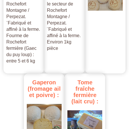
Rochefort
le secteur de
Montagne /
Rochefort
Perpezat.
Montagne /
¨Fabriqué et
Perpezat.
affiné à la ferme.
¨Fabriqué et
Fourme de
affiné à la ferme.
Rochefort
Environ 1kg
fermière (Gaec
pièce
du puy loup) :
entre 5 et 6 kg
Gaperon
Tome
(fromage
ail
fraîche
et
poivre)
:
fermière
(lait
cru)
: