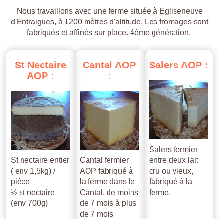
Nous travaillons avec une ferme située à Egliseneuve
d'Entraigues, à 1200 mètres d'altitude. Les fromages sont
fabriqués et affinés sur place. 4ème génération.
St
Nectaire
Cantal
AOP
Salers
AOP
:
AOP
:
:
Salers fermier
St nectaire entier
Cantal fermier
entre deux lait
( env 1,5kg) /
AOP fabriqué à
cru ou vieux,
pièce
la ferme dans le
fabriqué à la
½ st nectaire
Cantal, de moins
ferme.
(env 700g)
de 7 mois à plus
de 7 mois