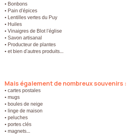
• Bonbons
• Pain d'épices
• Lentilles vertes du Puy
• Huiles
• Vinaigres de Blot l'église
• Savon artisanal
• Producteur de plantes
• et bien d'autres produits...
Mais
également
de
nombreux
souvenirs
:
• cartes postales
• mugs
• boules de neige
• linge de maison
• peluches
• portes clés
• magnets...